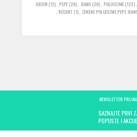
GREEN
(12)
,
PEPE
(20)
,
JEANS
(20)
,
POLUCIZME
(122)
,
,
REGENT
(1)
,
ZENSKE POLUCIZME PEPE JEA
NEWSLETTER PRIJAV
SAZNAJTE PRVI Z
POPUSTE I AKCIJE