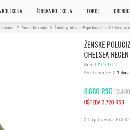
 KOLEKCIJA
ŽENSKA KOLEKCIJA
TORBE
BRENDO
 stranica
/
Ženska kolekcija
/
Ženske polučizme Pepe Jeans Gum Chelsea rege
ŽENSKE POLUČI
CHELSEA REGEN
Pepe Jeans
Brend:
Rok isporuke:
2-3 dana
8.680 RSD
12.40
UŠTEDA 3.720 RSD
Šifra proizvoda: PLS5