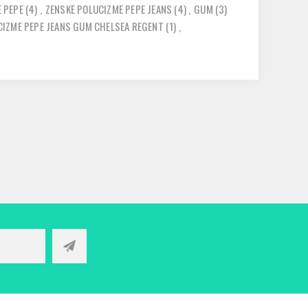
 PEPE
(4)
,
ZENSKE POLUCIZME PEPE JEANS
(4)
,
GUM
(3)
CIZME PEPE JEANS GUM CHELSEA REGENT
(1)
,