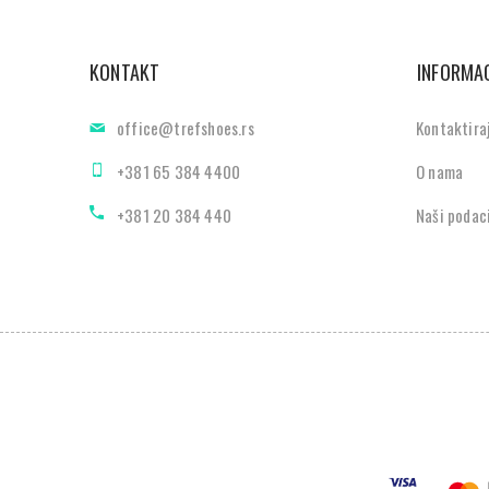
KONTAKT
INFORMAC
office@trefshoes.rs
Kontaktira
+381 65 384 4400
O nama
+381 20 384 440
Naši podac