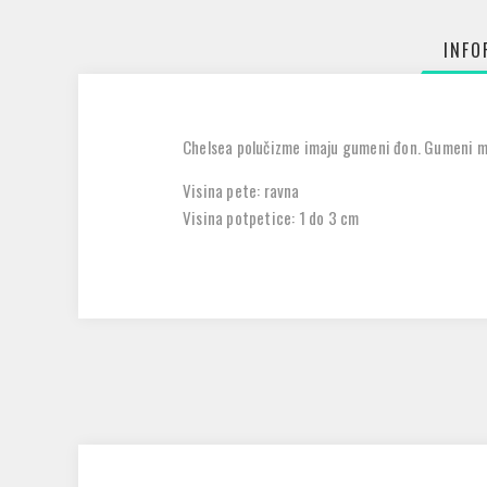
INFO
Chelsea polučizme imaju gumeni đon. Gumeni mat
Visina pete: ravna
Visina potpetice: 1 do 3 cm