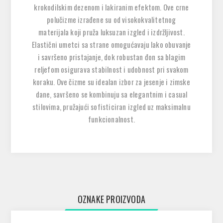
krokodilskim dezenom i lakiranim efektom. Ove crne
polučizme izrađene su od visokokvalitetnog
materijala koji pruža luksuzan izgled i izdržljivost.
Elastični umetci sa strane omogućavaju lako obuvanje
i savršeno pristajanje, dok robustan đon sa blagim
reljefom osigurava stabilnost i udobnost pri svakom
koraku. Ove čizme su idealan izbor za jesenje i zimske
dane, savršeno se kombinuju sa elegantnim i casual
stilovima, pružajući sofisticiran izgled uz maksimalnu
funkcionalnost.
OZNAKE PROIZVODA