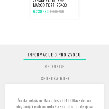
ŽENSKE POLUČIZME
MARCO TOZZI 25433
COGNAC STR. COMB
6.230 RSD
8.900 RSD
INFORMACIJE O PROIZVODU
RECENZIJE
ISPORUKA ROBE
Ženske polučizme Marco Tozzi 25433 Black
donose
eleganciju i modernu notu kroz sofisticiran dizajn sa