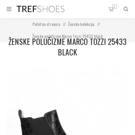
0
Početna stranica
/
Ženska kolekcija
/
Ženske polučizme Marco Tozzi 25433 black
ŽENSKE POLUČIZME MARCO TOZZI 25433
BLACK