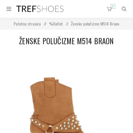
0
Početna stranica
/
%Outlet
/
Ženske polučizme M514 Braon
ŽENSKE POLUČIZME M514 BRAON