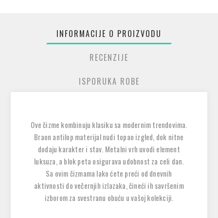
INFORMACIJE O PROIZVODU
RECENZIJE
ISPORUKA ROBE
Ove čizme kombinuju klasiku sa modernim trendovima.
Braon antilop materijal nudi topao izgled, dok nitne
dodaju karakter i stav. Metalni vrh uvodi element
luksuza, a blok peta osigurava udobnost za celi dan.
Sa ovim čizmama lako ćete preći od dnevnih
aktivnosti do večernjih izlazaka, čineći ih savršenim
izborom za svestranu obuću u vašoj kolekciji.