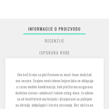
INFORMACIJE O PROIZVODU
RECENZIJE
ISPORUKA ROBE
Ove bež čizme sa platformom su must-have dodatak
ove sezone. Svojom neutralnom bojom lako se uklapaju
u razne modne kombinacije, dok platforma osigurava
dodatnu visinu i udobnost tokom celog dana. Izrađene
su od kvalitetnih materijala i dizajnirane sa pažnjom
na detalje, uključujući i čvrsto vezivanje. Bez obzira na