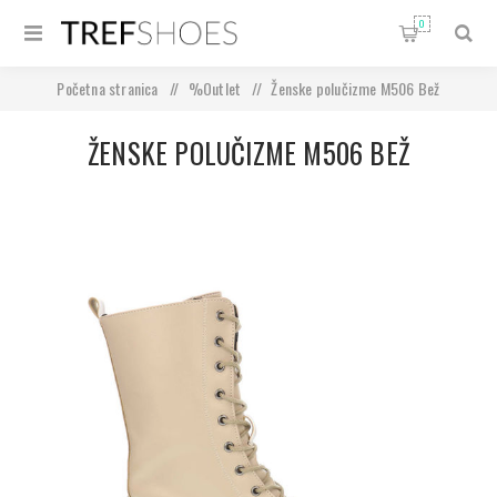
0
Početna stranica
/
%Outlet
/
Ženske polučizme M506 Bež
ŽENSKE POLUČIZME M506 BEŽ