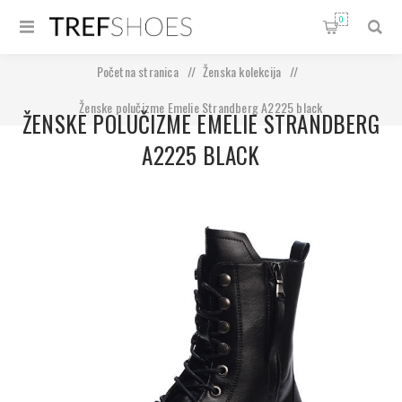
0
Početna stranica
/
Ženska kolekcija
/
Ženske polučizme Emelie Strandberg A2225 black
ŽENSKE POLUČIZME EMELIE STRANDBERG
A2225 BLACK