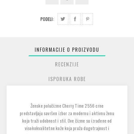
PODELI:
INFORMACIJE O PROIZVODU
RECENZIJE
ISPORUKA ROBE
Ženske polučizme Cherry Time 2556 crne
predstavljaju savršen izbor za modernu i aktivnu ženu
koja traži udobnost i stil. Ove čizme su izrađene od
visokokvalitetne kože koja pruža dugotrajnost i