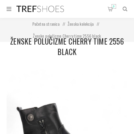
0
Početna stranica
/
Ženska kolekcija
/
Ženske polučizme Cherry time 2556 black
ŽENSKE POLUČIZME CHERRY TIME 2556
BLACK