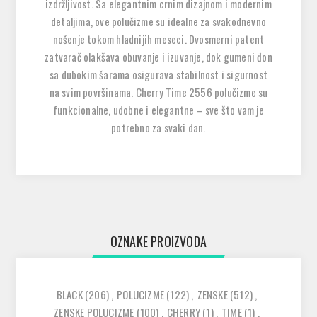
izdržljivost. Sa elegantnim crnim dizajnom i modernim
detaljima, ove polučizme su idealne za svakodnevno
nošenje tokom hladnijih meseci. Dvosmerni patent
zatvarač olakšava obuvanje i izuvanje, dok gumeni đon
sa dubokim šarama osigurava stabilnost i sigurnost
na svim površinama. Cherry Time 2556 polučizme su
funkcionalne, udobne i elegantne – sve što vam je
potrebno za svaki dan.
OZNAKE PROIZVODA
BLACK
(206)
,
POLUCIZME
(122)
,
ZENSKE
(512)
,
ZENSKE POLUCIZME
(100)
,
CHERRY
(1)
,
TIME
(1)
,