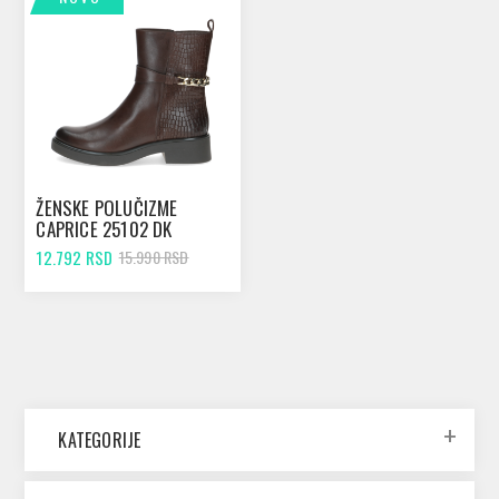
ŽENSKE POLUČIZME
CAPRICE 25102 DK
BROWN COMB
12.792 RSD
15.990 RSD
KATEGORIJE