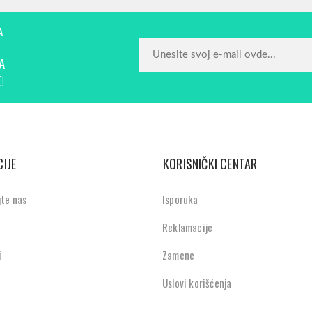
A
A
!
IJE
KORISNIČKI CENTAR
jte nas
Isporuka
Reklamacije
i
Zamene
Uslovi korišćenja