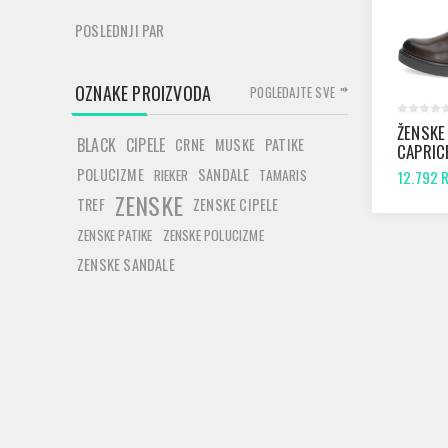
POSLEDNJI PAR
OZNAKE PROIZVODA
POGLEDAJTE SVE
ŽENSKE
BLACK
CIPELE
CRNE
MUSKE
PATIKE
CAPRIC
BROWN
POLUCIZME
SANDALE
RIEKER
TAMARIS
12.792 
ZENSKE
TREF
ZENSKE CIPELE
ZENSKE PATIKE
ZENSKE POLUCIZME
ZENSKE SANDALE