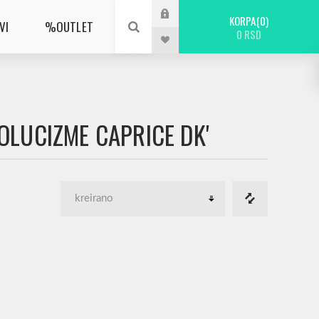
KORPA
0
VI
%OUTLET
0 RSD
OLUCIZME CAPRICE DK'