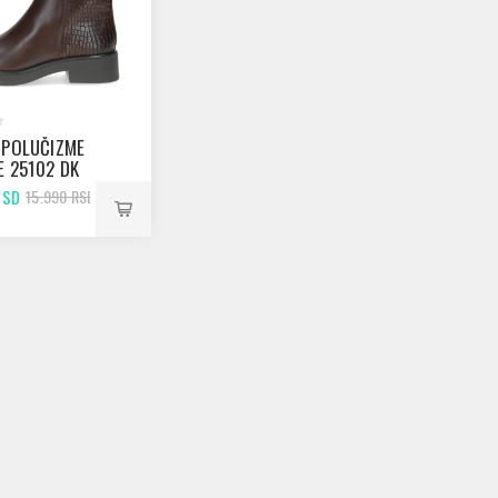
 POLUČIZME
E 25102 DK
 COMB
RSD
15.990 RSD