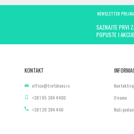
NEWSLETTER PRIJAV
SAZNAJTE PRVI Z
POPUSTE I AKCIJE
KONTAKT
INFORMAC
office@trefshoes.rs
Kontaktira
+381 65 384 4400
O nama
+381 20 384 440
Naši podac