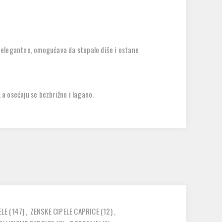
a elegantno, omogućava da stopalo diše i ostane
a osećaju se bezbrižno i lagano.
ELE
(147)
,
ZENSKE CIPELE CAPRICE
(12)
,