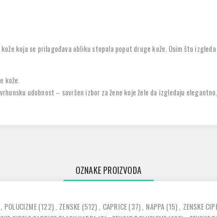
 kože
koja se prilagođava obliku stopala poput druge kože. Osim što izgled
e kože.
hunsku udobnost – savršen izbor za žene koje žele da izgledaju elegantno, 
OZNAKE PROIZVODA
,
POLUCIZME
(122)
,
ZENSKE
(512)
,
CAPRICE
(37)
,
NAPPA
(15)
,
ZENSKE CIP