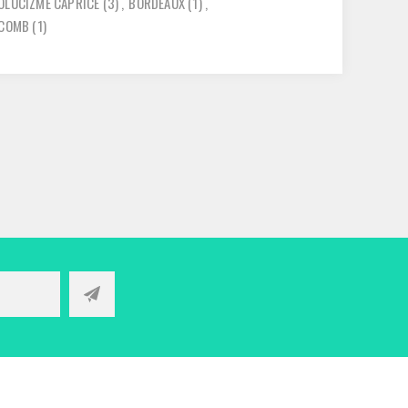
OLUCIZME CAPRICE
(3)
,
BORDEAUX
(1)
,
 COMB
(1)