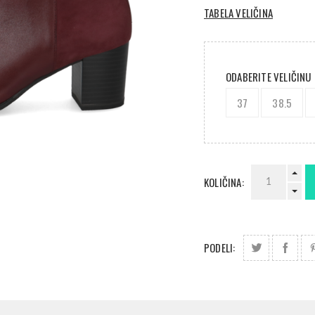
TABELA VELIČINA
ODABERITE VELIČINU
37
38.5
KOLIČINA:
PODELI: