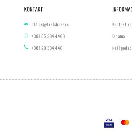
KONTAKT
INFORMAC
office@trefshoes.rs
Kontaktira
+381 65 384 4400
O nama
+381 20 384 440
Naši podac