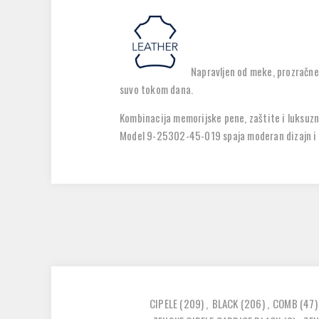
Napravljen od
meke, prozračne
suvo tokom dana.
Kombinacija memorijske pene, zaštite i luksuzn
Model 9-25302-45-019 spaja moderan dizajn i vr
CIPELE
(209)
,
BLACK
(206)
,
COMB
(47)