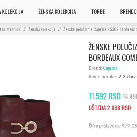
 KOLEKCIJA
ŽENSKA KOLEKCIJA
TORBE
BRENDO
tna stranica
/
Ženska kolekcija
/
Ženske polučizme Caprice 25302 bordeaux
ŽENSKE POLUČI
BORDEAUX COM
Caprice
Brend:
Rok isporuke:
2-3 dana
11.592 RSD
14.49
UŠTEDA 2.898 RSD
Šifra proizvoda: 9/9-