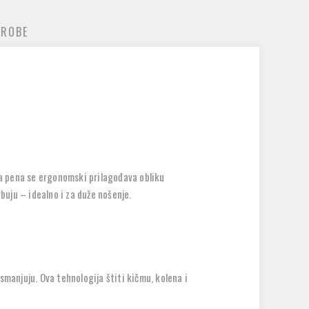
 ROBE
a pena se
ergonomski prilagođava obliku
buju – idealno i za duže nošenje.
e smanjuju. Ova tehnologija štiti
kičmu, kolena i