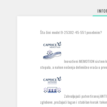
INFO
Šta čini model
9-25302-45-551
posebnim?
Inovativni
MEMOTION
sistem 
stopala
, a nakon nošenja delimično vraća u prvo
Zahvaljujući patentiranoj
ANTI
zglobove
, pružajući lagan i stabilan korak tok