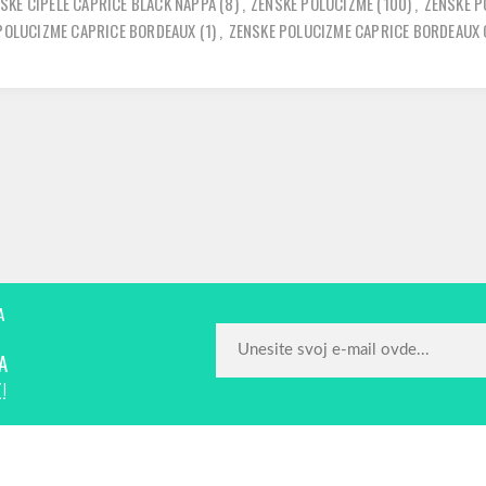
SKE CIPELE CAPRICE BLACK NAPPA
(8)
,
ZENSKE POLUCIZME
(100)
,
ZENSKE P
POLUCIZME CAPRICE BORDEAUX
(1)
,
ZENSKE POLUCIZME CAPRICE BORDEAUX
A
A
!