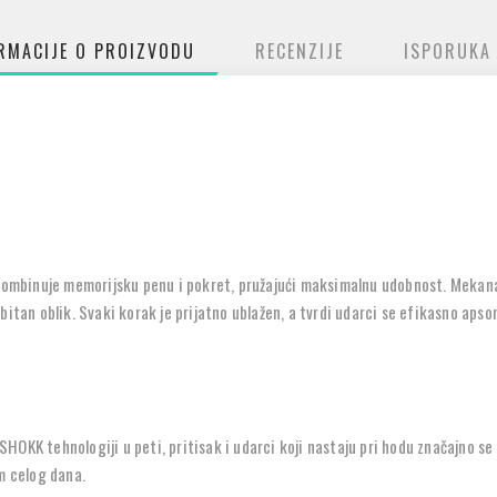
RMACIJE O PROIZVODU
RECENZIJE
ISPORUKA
kombinuje
memorijsku penu i pokret
, pružajući maksimalnu udobnost. Mekan
bitan oblik. Svaki korak je prijatno ublažen, a tvrdi udarci se efikasno apsor
SHOKK tehnologiji u peti
, pritisak i udarci koji nastaju pri hodu značajno s
om celog dana.