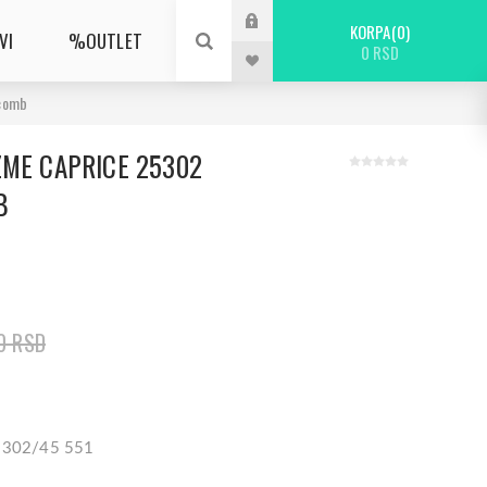
KORPA
0
VI
%OUTLET
0 RSD
 comb
ZME CAPRICE 25302
B
0 RSD
25302/45 551