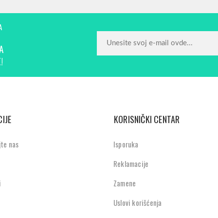
A
A
!
IJE
KORISNIČKI CENTAR
jte nas
Isporuka
Reklamacije
i
Zamene
Uslovi korišćenja