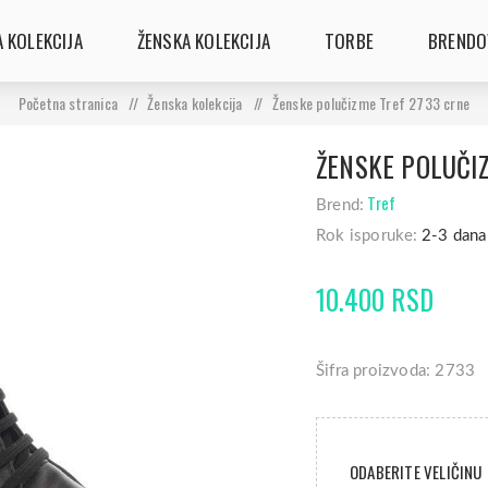
 KOLEKCIJA
ŽENSKA KOLEKCIJA
TORBE
BRENDO
Početna stranica
/
Ženska kolekcija
/
Ženske polučizme Tref 2733 crne
ŽENSKE POLUČI
Tref
Brend:
Rok isporuke:
2-3 dana
10.400 RSD
Šifra proizvoda: 2733
ODABERITE VELIČINU