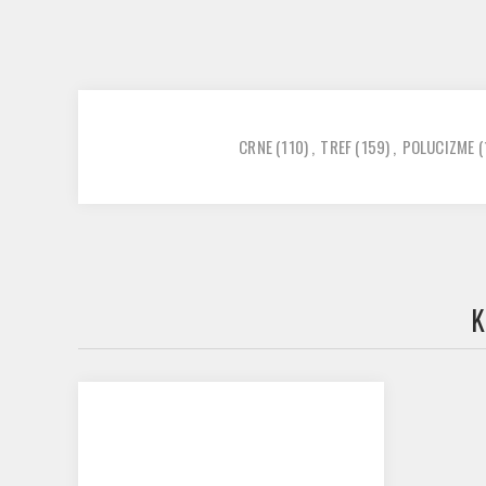
CRNE
(110)
,
TREF
(159)
,
POLUCIZME
(
K