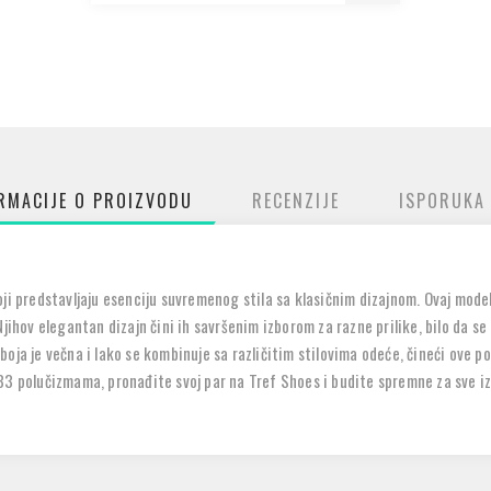
RMACIJE O PROIZVODU
RECENZIJE
ISPORUKA
ji predstavljaju esenciju suvremenog stila sa klasičnim dizajnom. Ovaj model 
Njihov elegantan dizajn čini ih savršenim izborom za razne prilike, bilo da s
oja je večna i lako se kombinuje sa različitim stilovima odeće, čineći ove 
33 polučizmama, pronađite svoj par na Tref Shoes i budite spremne za sve i