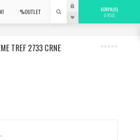
KORPA
0
VI
%OUTLET
0 RSD
ZME TREF 2733 CRNE
*