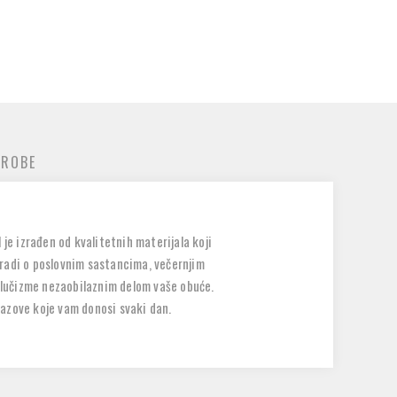
 ROBE
je izrađen od kvalitetnih materijala koji
e radi o poslovnim sastancima, večernjim
polučizme nezaobilaznim delom vaše obuće.
zazove koje vam donosi svaki dan.