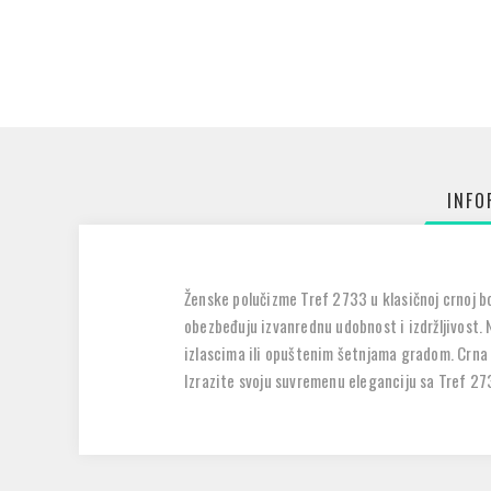
INFO
Ženske polučizme Tref 2733 u klasičnoj crnoj bo
obezbeđuju izvanrednu udobnost i izdržljivost. 
izlascima ili opuštenim šetnjama gradom. Crna b
Izrazite svoju suvremenu eleganciju sa Tref 27