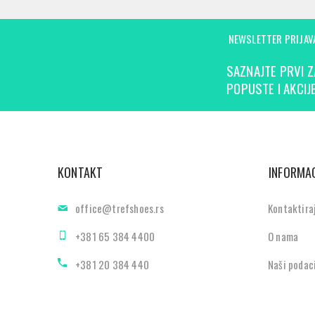
NEWSLETTER PRIJAV
SAZNAJTE PRVI Z
POPUSTE I AKCIJE
KONTAKT
INFORMAC
office@trefshoes.rs
Kontaktira
+381 65 384 4400
O nama
+381 20 384 440
Naši podac