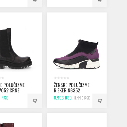
E POLUČIZME
ŽENSKE POLUČIZME
7052 CRNE
RIEKER N6352
PURPLE
0 RSD
8.993 RSD
11.990 RSD