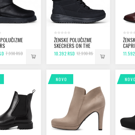
 POLUČIZME
ŽENSKE POLUČIZME
ŽENSK
ERS
SKECHERS ON THE
CAPRI
KES - SNOW
GO STELLAR BLACK
BORD
SD
10.392 RSD
11.59
7.990 RSD
12.990 RSD
LACK
NOVO
NOV