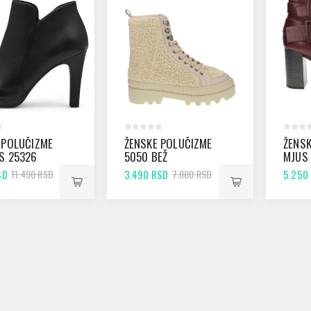
 POLUČIZME
ŽENSKE POLUČIZME
ŽENSK
S 25326
5050 BEŽ
MJUS
MATT
BARO
SD
3.490 RSD
5.250
11.490 RSD
7.000 RSD