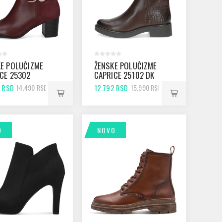
E POLUČIZME
ŽENSKE POLUČIZME
CE 25302
CAPRICE 25102 DK
EAUX COMB
BROWN COMB
2 RSD
12.792 RSD
14.490 RSD
15.990 RSD
O
NOVO