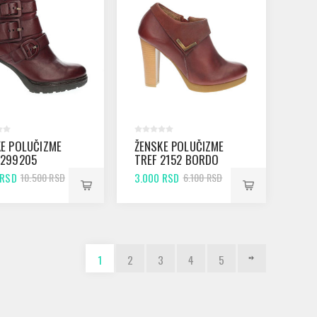
E POLUČIZME
ŽENSKE POLUČIZME
 299205
TREF 2152 BORDO
LO
 RSD
3.000 RSD
10.500 RSD
6.100 RSD
1
2
3
4
5