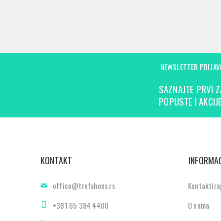
NEWSLETTER PRIJAV
SAZNAJTE PRVI Z
POPUSTE I AKCIJE
KONTAKT
INFORMAC
office@trefshoes.rs
Kontaktira
+381 65 384 4400
O nama