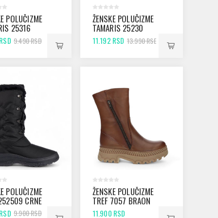
E POLUČIZME
ŽENSKE POLUČIZME
IS 25316
TAMARIS 25230
K
MUSCAT
 RSD
11.192 RSD
9.490 RSD
13.990 RSD
E POLUČIZME
ŽENSKE POLUČIZME
252509 CRNE
TREF 7057 BRAON
 RSD
11.900 RSD
9.900 RSD