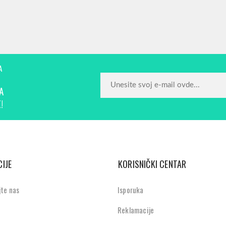
A
A
!
IJE
KORISNIČKI CENTAR
jte nas
Isporuka
Reklamacije