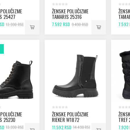
 POLUČIZME
ŽENSKE POLUČIZME
ŽENSK
S 25427
TAMARIS 25316
TAMAR
TAUPE
BLAC
RSD
7.592 RSD
7.592
13.990 RSD
9.490 RSD
 POLUČIZME
ŽENSKE POLUČIZME
ŽENSK
S 25230
RIEKER W1872
TREF 
BLACK
RSD
11.592 RSD
7.920
13.990 RSD
14.490 RSD