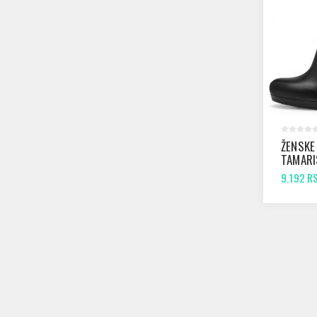
ŽENSKE
TAMARI
BLACK 
9.192 R