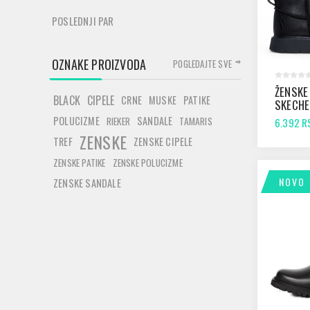
POSLEDNJI PAR
OZNAKE PROIZVODA
POGLEDAJTE SVE
ŽENSKE
BLACK
CIPELE
CRNE
MUSKE
PATIKE
SKECH
KEEPSA
POLUCIZME
SANDALE
RIEKER
TAMARIS
6.392 R
BIRD B
ZENSKE
TREF
ZENSKE CIPELE
ZENSKE PATIKE
ZENSKE POLUCIZME
NOVO
ZENSKE SANDALE