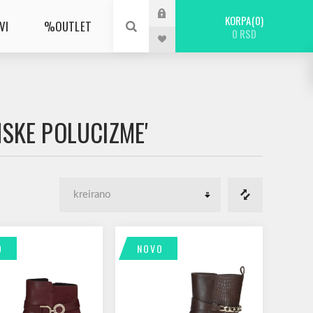
KORPA
0
VI
%OUTLET
0 RSD
NSKE POLUCIZME'
O
NOVO