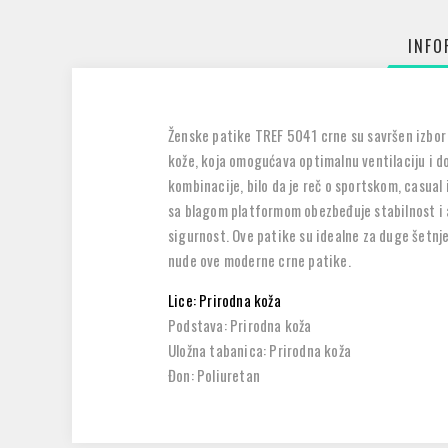
INFO
Ženske patike TREF 5041 crne su savršen izbor 
kože, koja omogućava optimalnu ventilaciju i do
kombinacije, bilo da je reč o sportskom, casual
sa blagom platformom obezbeđuje stabilnost i 
sigurnost. Ove patike su idealne za duge šetnje,
nude ove moderne crne patike.
Lice: Prirodna koža
Podstava: Prirodna koža
Uložna tabanica: Prirodna koža
Đon: Poliuretan