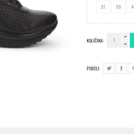
37
39
4
KOLIČINA:
PODELI: