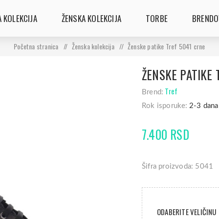
 KOLEKCIJA
ŽENSKA KOLEKCIJA
TORBE
BRENDO
Početna stranica
/
Ženska kolekcija
/
Ženske patike Tref 5041 crne
ŽENSKE PATIKE 
Tref
Brend:
Rok isporuke:
2-3 dana
7.400 RSD
Šifra proizvoda: 5041
ODABERITE VELIČINU