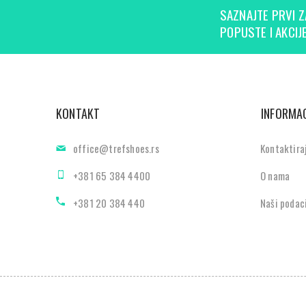
SAZNAJTE PRVI Z
POPUSTE I AKCIJE
KONTAKT
INFORMAC
office@trefshoes.rs
Kontaktira
+381 65 384 4400
O nama
+381 20 384 440
Naši podac