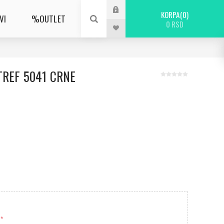
KORPA
0
VI
%OUTLET
0 RSD
TREF 5041 CRNE
*