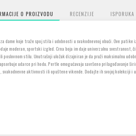
RMACIJE O PROIZVODU
RECENZIJE
ISPORUKA
za dame koje traže spoj stila i udobnosti u svakodnevnoj obući. Ove patike 
daje moderan, sportski izgled. Crna boja im daje univerzalnu svestranost, č
 ili poslovnom stilu. Unutrašnji uložak dizajniran je da pruži maksimalnu ud
apsorbuje udarce pri hodu. Pertle omogućavaju savršeno prilagođavanje šir
 svakodnevne aktivnosti ili opuštene vikende. Dodajte ih svojoj kolekciji i u