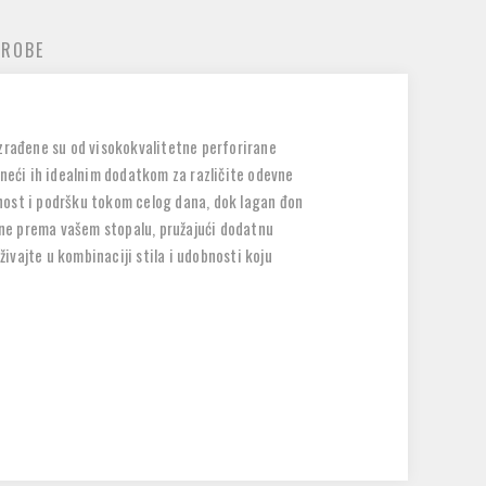
 ROBE
izrađene su od visokokvalitetne perforirane
ineći ih idealnim dodatkom za različite odevne
obnost i podršku tokom celog dana, dok lagan đon
ine prema vašem stopalu, pružajući dodatnu
živajte u kombinaciji stila i udobnosti koju