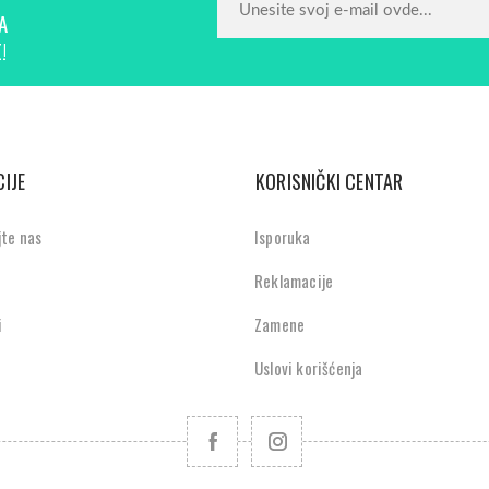
A
!
IJE
KORISNIČKI CENTAR
jte nas
Isporuka
Reklamacije
i
Zamene
Uslovi korišćenja