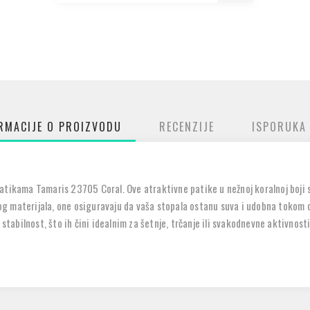
RMACIJE O PROIZVODU
RECENZIJE
ISPORUKA
atikama Tamaris 23705 Coral. Ove atraktivne patike u nežnoj koralnoj boji
 materijala, one osiguravaju da vaša stopala ostanu suva i udobna tokom cel
 stabilnost, što ih čini idealnim za šetnje, trčanje ili svakodnevne aktivnos