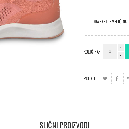
ODABERITE VELIČINU
KOLIČINA:
PODELI:
SLIČNI PROIZVODI