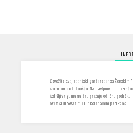
INFO
Osvežite svoj sportski garderober sa Ženskim P
izuzetnom udobnošću. Napravljene od prozračnog
izdržljiva guma na dnu pružaju odličnu podršku i
ovim stilizovanim i funkcionalnim patikama.