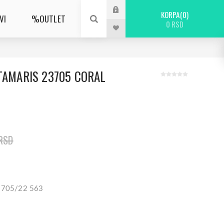
KORPA
0
VI
%OUTLET
0 RSD
TAMARIS 23705 CORAL
RSD
23705/22 563