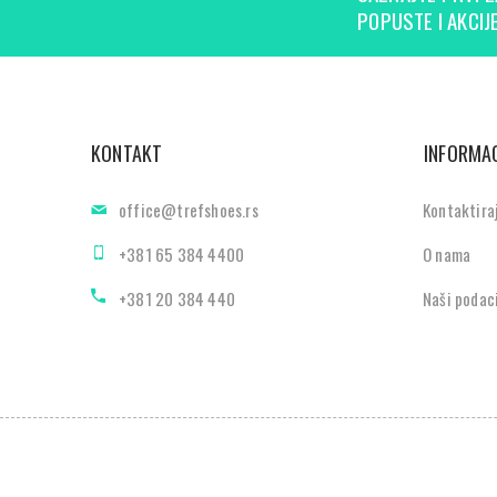
POPUSTE I AKCIJE
KONTAKT
INFORMAC
office@trefshoes.rs
Kontaktira
+381 65 384 4400
O nama
+381 20 384 440
Naši podac