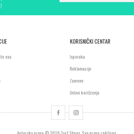
!
IJE
KORISNIČKI CENTAR
jte nas
Isporuka
Reklamacije
i
Zamene
Uslovi korišćenja
Autorska prava © 2026 Tref Shoes. Sva prava zadržana.