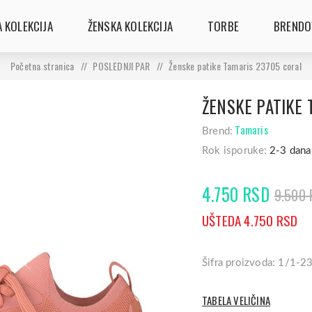
 KOLEKCIJA
ŽENSKA KOLEKCIJA
TORBE
BRENDO
Početna stranica
/
POSLEDNJI PAR
/
Ženske patike Tamaris 23705 coral
ŽENSKE PATIKE 
Tamaris
Brend:
Rok isporuke:
2-3 dana
4.750 RSD
9.500 
UŠTEDA 4.750 RSD
Šifra proizvoda: 1/1-
TABELA VELIČINA