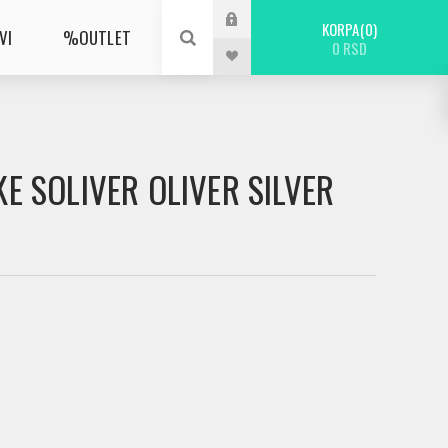
KORPA
0
VI
%OUTLET
0 RSD
KE SOLIVER OLIVER SILVER