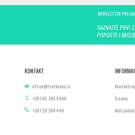
NEWSLETTER PRIJAV
SAZNAJTE PRVI Z
POPUSTE I AKCIJE
KONTAKT
INFORMAC
office@trefshoes.rs
Kontaktira
+381 65 384 4400
O nama
+381 20 384 440
Naši podac