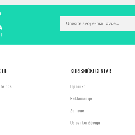
A
A
!
IJE
KORISNIČKI CENTAR
jte nas
Isporuka
Reklamacije
i
Zamene
Uslovi korišćenja