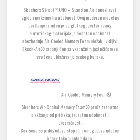
Skechers Street™ UNO – Stand on Air
donosi svež
izgled i maksimalnu udobnost. Ovaj moderan model na
pertlanje izrađen je od glatkog, perforiranog
sintetičkog materijala, a dodatnu udobnost
obezbeđuje
Air-Cooled Memory Foam
uložak i
vidljivi
Skech-Air® srednji đon sa vazdušnim jastučićem
za
savršeno ublažavanje svakog koraka.
Air-Cooled Memory Foam®
Skechers Air-Cooled Memory Foam®
pruža trenutno
olakšanje od pritiska, izuzetnu udobnost i
prozračnost.
Savršeno se prilagođava stopalu i omogućava udoban
korak tokom celog dana.