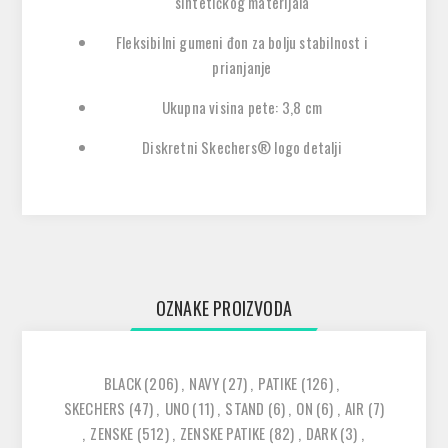
sintetičkog materijala
Fleksibilni gumeni đon za bolju stabilnost i
prianjanje
Ukupna visina pete: 3,8 cm
Diskretni
Skechers®
logo detalji
OZNAKE PROIZVODA
BLACK
(206)
,
NAVY
(27)
,
PATIKE
(126)
,
SKECHERS
(47)
,
UNO
(11)
,
STAND
(6)
,
ON
(6)
,
AIR
(7)
,
ZENSKE
(512)
,
ZENSKE PATIKE
(82)
,
DARK
(3)
,