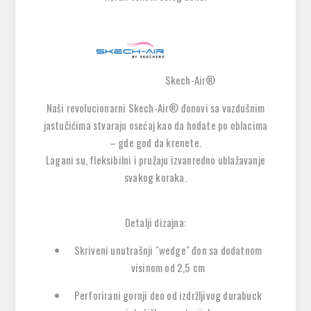
Skech-Air®
Naši revolucionarni
Skech-Air® đonovi sa vazdušnim
jastučićima
stvaraju osećaj kao da hodate po oblacima
– gde god da krenete.
Lagani su, fleksibilni i pružaju izvanredno ublažavanje
svakog koraka.
Detalji dizajna:
Skriveni unutrašnji "wedge" đon sa dodatnom
visinom od 2,5 cm
Perforirani gornji deo od izdržljivog durabuck