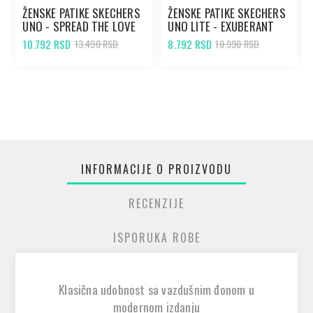
ŽENSKE PATIKE SKECHERS
ŽENSKE PATIKE SKECHERS
UNO - SPREAD THE LOVE
UNO LITE - EXUBERANT
WHITE/BLACK
WHITE
10.792 RSD
8.792 RSD
13.490 RSD
10.990 RSD
INFORMACIJE O PROIZVODU
RECENZIJE
ISPORUKA ROBE
Klasična udobnost sa vazdušnim đonom u
modernom izdanju