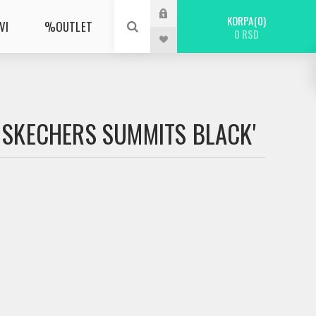
KORPA
0
VI
%OUTLET
0 RSD
E SKECHERS SUMMITS BLACK'