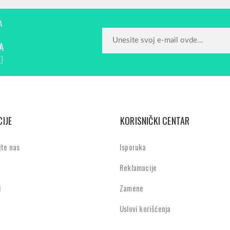
A
A
!
IJE
KORISNIČKI CENTAR
jte nas
Isporuka
Reklamacije
i
Zamene
Uslovi korišćenja