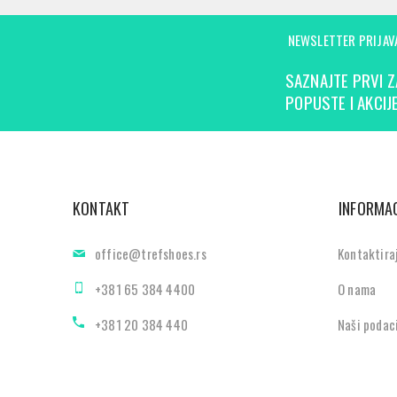
NEWSLETTER PRIJAV
SAZNAJTE PRVI Z
POPUSTE I AKCIJE
KONTAKT
INFORMAC
office@trefshoes.rs
Kontaktira
+381 65 384 4400
O nama
+381 20 384 440
Naši podac