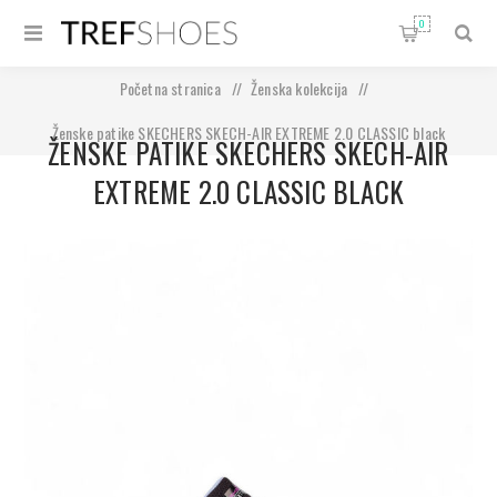
0
Početna stranica
/
Ženska kolekcija
/
Ženske patike SKECHERS SKECH-AIR EXTREME 2.0 CLASSIC black
ŽENSKE PATIKE SKECHERS SKECH-AIR
mesh/lavender&pink
EXTREME 2.0 CLASSIC BLACK
MESH/LAVENDER&PINK