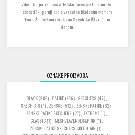
Vibe. Ova patika ima atletsku ravnu pletenu mrežu i
sintetički gornji deo s vazdušno hlađenim memory
Foam® uloškom i vidljivim Skech-Air® zračnim
đonom.
OZNAKE PROIZVODA
BLACK
(206)
,
PATIKE
(126)
,
SKECHERS
(47)
,
SKECH-AIR
(1)
,
ZENSKE
(512)
,
ZENSKE PATIKE
(82)
,
ZENSKE PATIKE SKECHERS
(27)
,
EXTREME
(1)
,
CLASSIC
(1)
,
MESH/LAVENDER&PINK
(1)
,
ZENSKE PATIKE SKECHERS SKECH-AIR
(1)
,