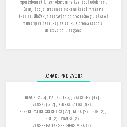
sportskom stilu, sa fokusom na kvalitet i udobnost.
Gornji deo je izrađen od mekane kože i mrežaste
tkanine. Uložak je napravljen od prozračnog uloška od
memorijske pene, koji se oblikuje prema stopalu i
ublažava bol u nogama.
OZNAKE PROIZVODA
BLACK
(206)
,
PATIKE
(126)
,
SKECHERS
(47)
,
ZENSKE
(512)
,
ZENSKE PATIKE
(82)
,
ZENSKE PATIKE SKECHERS
(27)
,
MIRA
(2)
,
-BIG
(2)
,
BIG
(2)
,
PRAISE
(2)
,
ZENSKE PATIKE SKECHERS MIRA
(2)
,