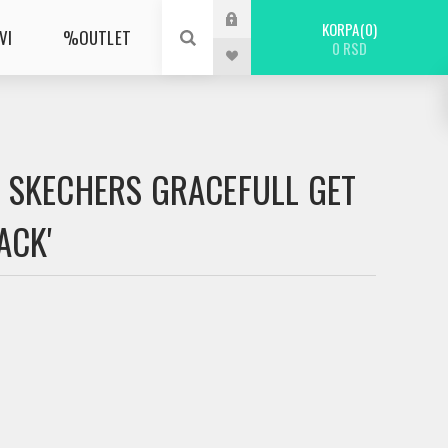
KORPA
0
VI
%OUTLET
0 RSD
KE SKECHERS GRACEFULL GET
ACK'