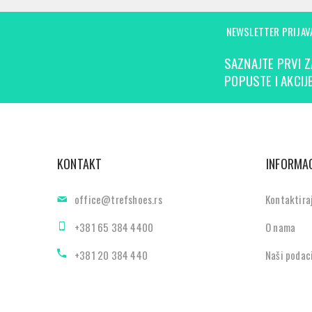
NEWSLETTER PRIJAV
SAZNAJTE PRVI Z
POPUSTE I AKCIJE
KONTAKT
INFORMAC
office@trefshoes.rs
Kontaktira
+381 65 384 4400
O nama
+381 20 384 440
Naši podac