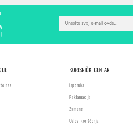
A
A
!
IJE
KORISNIČKI CENTAR
jte nas
Isporuka
Reklamacije
i
Zamene
Uslovi korišćenja