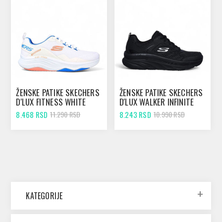
ŽENSKE PATIKE SKECHERS
ŽENSKE PATIKE SKECHERS
D'LUX FITNESS WHITE
D'LUX WALKER INFINITE
MOTION BLACK
8.468 RSD
8.243 RSD
11.290 RSD
10.990 RSD
KATEGORIJE