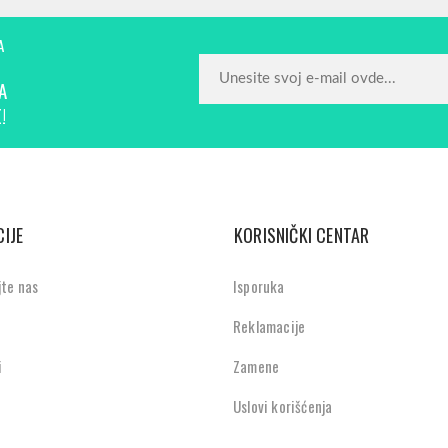
A
A
!
IJE
KORISNIČKI CENTAR
jte nas
Isporuka
Reklamacije
i
Zamene
Uslovi korišćenja