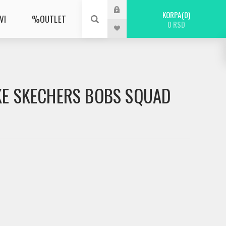
KORPA
0
VI
%OUTLET
0 RSD
IKE SKECHERS BOBS SQUAD