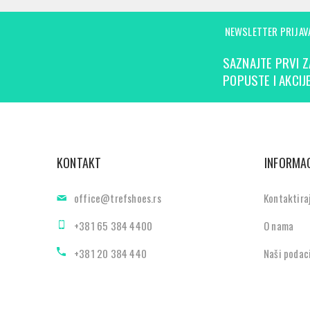
NEWSLETTER PRIJAV
SAZNAJTE PRVI Z
POPUSTE I AKCIJE
KONTAKT
INFORMAC
office@trefshoes.rs
Kontaktira
+381 65 384 4400
O nama
+381 20 384 440
Naši podac