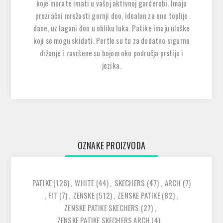
koje morate imati u vašoj aktivnoj garderobi. Imaju
prozračni mrežasti gornji deo, idealan za one toplije
dane, uz lagani đon u obliku luka. Patike imaju uloške
koji se mogu skidati. Pertle su tu za dodatno sigurno
držanje i završene su bojom oko područja prstiju i
jezika.
OZNAKE PROIZVODA
PATIKE
(126)
,
WHITE
(44)
,
SKECHERS
(47)
,
ARCH
(7)
,
FIT
(7)
,
ZENSKE
(512)
,
ZENSKE PATIKE
(82)
,
ZENSKE PATIKE SKECHERS
(27)
,
ZENSKE PATIKE SKECHERS ARCH
(4)
,