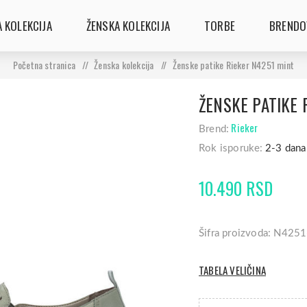
 KOLEKCIJA
ŽENSKA KOLEKCIJA
TORBE
BRENDO
Početna stranica
/
Ženska kolekcija
/
Ženske patike Rieker N4251 mint
ŽENSKE PATIKE 
Rieker
Brend:
Rok isporuke:
2-3 dana
10.490 RSD
Šifra proizvoda: N425
TABELA VELIČINA