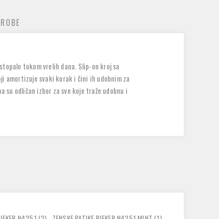
 ROBE
topalo tokom vrelih dana. Slip-on kroj sa
i amortizuje svaki korak i čini ih udobnim za
a su odličan izbor za sve koje traže udobnu i
RIEKER N4251
(2)
,
ZENSKE PATIKE RIEKER N4251 MINT
(1)