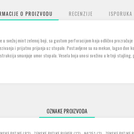
RMACIJE O PROIZVODU
RECENZIJE
ISPORUKA
u svežoj mint zelenoj boji, sa gustom perforacijom koja odlično prozračuje s
anja i prijatno prijanja uz stopalo. Postavljene su na mekan, lagan đon koj
rukcija smanjuje umor stopala. Vesela boja unosi svežinu u letnji stajling, p
OZNAKE PROIZVODA
ENSKE PATIKE
(82)
,
ZENSKE PATIKE RIEKER
(12)
,
N4251
(2)
,
ZENSKE PATIKE 