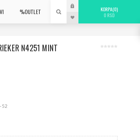
KORPA
0
VI
%OUTLET
0 RSD
RIEKER N4251 MINT
1-52