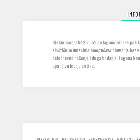
INFO
Rieker model N4251-52 su lagane ženske patike 
elastičnim umecima omogućava obuvanje bez veziv
celodnevno nošenje i duga hodanja. Lagana konst
upadljivu letnju patiku.
RIEKER
(66)
,
PATIKE
(126)
,
ZENSKE
(512)
,
MINT
(3)
,
Z