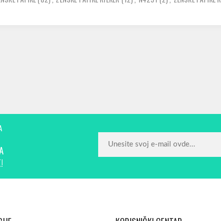
A
A
!