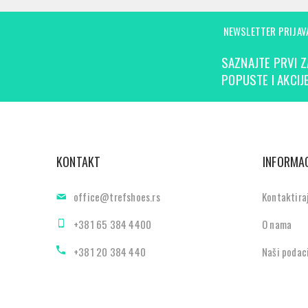
NEWSLETTER PRIJAV
SAZNAJTE PRVI Z
POPUSTE I AKCIJE
KONTAKT
INFORMAC
office@trefshoes.rs
Kontaktira
+381 65 384 4400
O nama
+381 20 384 440
Naši podac