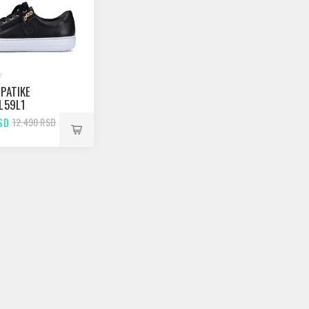
 PATIKE
 L59L1
SD
12.490 RSD