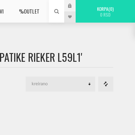
KORPA
0
VI
%OUTLET
0 RSD
PATIKE RIEKER L59L1'