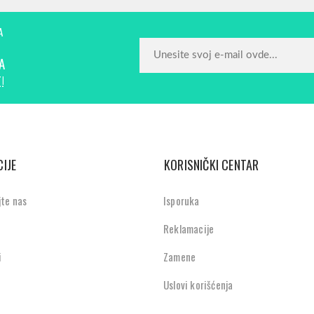
A
A
!
IJE
KORISNIČKI CENTAR
jte nas
Isporuka
Reklamacije
i
Zamene
Uslovi korišćenja