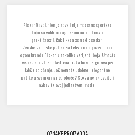
Rieker Revolution je nova linija moderne sportske
obuće sa velikim naglaskom na udobnosti i
praktičnosti, čak i kada se nosi ceo dan.
Ženske sportske patike sa tekstilnom površinom i
logom brenda Rieker u nekoliko varijanti boja. Umesto
vezica koristi se elastična traka koja osigurava još
lakše oblačenje. Još nemate udobne i elegantne
patike u svom ormariću obuće? Stoga ne oklevajte i
nabavite ovaj jedinstveni model.
OZNAKE PROIZVODA