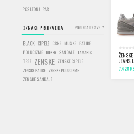
POSLEDNJI PAR
OZNAKE PROIZVODA
POGLEDAJTE SVE
BLACK
CIPELE
CRNE
MUSKE
PATIKE
POLUCIZME
SANDALE
RIEKER
TAMARIS
ŽENSKE 
ZENSKE
JEANS 
TREF
ZENSKE CIPELE
QUEEN 
7.420 R
ZENSKE PATIKE
ZENSKE POLUCIZME
GREY
ZENSKE SANDALE