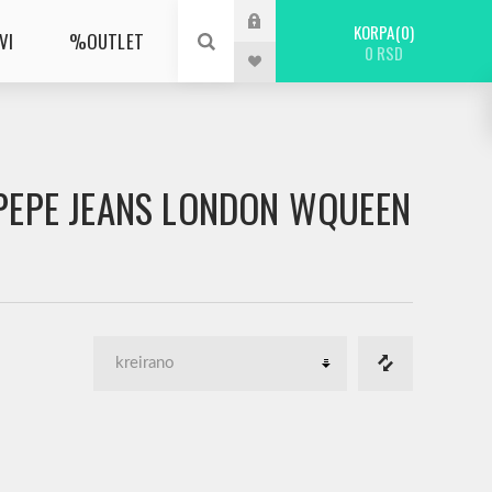
KORPA
0
VI
%OUTLET
0 RSD
E PEPE JEANS LONDON WQUEEN