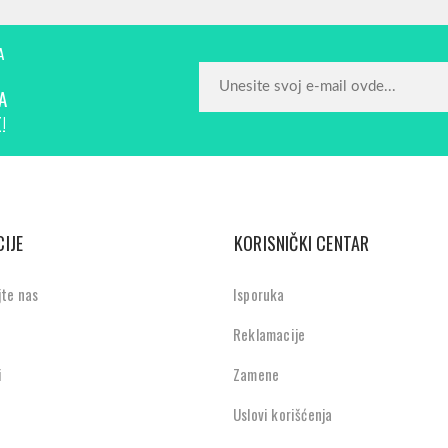
A
A
!
IJE
KORISNIČKI CENTAR
jte nas
Isporuka
Reklamacije
i
Zamene
Uslovi korišćenja