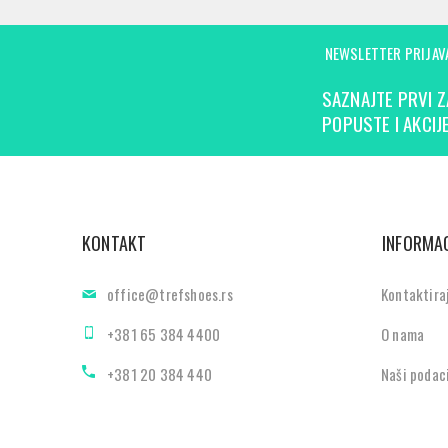
NEWSLETTER PRIJAV
SAZNAJTE PRVI Z
POPUSTE I AKCIJE
KONTAKT
INFORMAC
office@trefshoes.rs
Kontaktira
+381 65 384 4400
O nama
+381 20 384 440
Naši podac