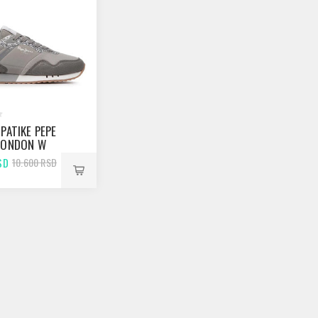
PATIKE PEPE
LONDON W
POPLIGHT
SD
10.600 RSD