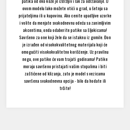
patika od eko kože je izdržljiv i lak za održavanje. U
ovom modelu lako možete otići u grad, u šetnju sa
prijateljima ili u kupovinu. Ako cenite upadljive uzorke
i volite da menjate svakodnevnu odeću sa zanimljivim
akcentima, onda odaberite patike sa šljokicama!
Savršeno za one koji žele da se istaknu iz gomile. Đon
je izrađen od visokokvalitetnog materijala koji će
omogućiti visokokvalitetno korišćenje. Uz pravilnu
negu, ove patike će vam trajati godinama! Patike
moraju savršeno pristajati vašim stopalima i biti
zaštićene od klizanja, zato je model s vezicama
savršena svakodnevna opcija - bilo da hodate ili
trčite!