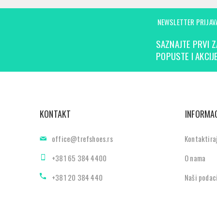
NEWSLETTER PRIJAV
SAZNAJTE PRVI Z
POPUSTE I AKCIJE
KONTAKT
INFORMAC
office@trefshoes.rs
Kontaktira
+381 65 384 4400
O nama
+381 20 384 440
Naši podac