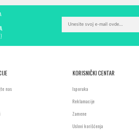
A
A
!
IJE
KORISNIČKI CENTAR
jte nas
Isporuka
Reklamacije
i
Zamene
Uslovi korišćenja