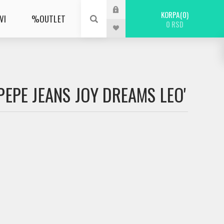
KORPA
0
VI
%OUTLET
0 RSD
PEPE JEANS JOY DREAMS LEO'