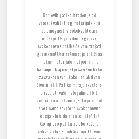
Đon ovih patika izrađen je od
visokokvalitetnog materijala koji
će omogućiti visokokvalitetno
nošenje. Uz pravilnu negu, ove
svakodnevne patike će vam trajati
godinama! Unutrašnjost je obložena
mekim materijalom otpornim na
habanje. Ovaj model je savršen kako
za svakodnevni, tako i za aktivan
životni stil. Patike moraju savršeno
pristajati vašim stopalima i biti
zaštićene od klizanja, zato je model
s vezicama savršena svakodnevna
opcija - bilo da hodate ili trčite!
Gornji deo patika od eko kože je
izdržljiv i lak za održavanje. U ovom