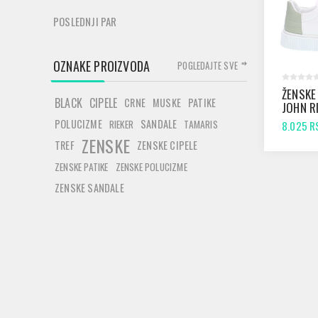
POSLEDNJI PAR
OZNAKE PROIZVODA
POGLEDAJTE SVE
ŽENSKE
BLACK
CIPELE
CRNE
MUSKE
PATIKE
JOHN R
656 WH
POLUCIZME
SANDALE
RIEKER
TAMARIS
8.025 R
ZENSKE
TREF
ZENSKE CIPELE
ZENSKE PATIKE
ZENSKE POLUCIZME
ZENSKE SANDALE