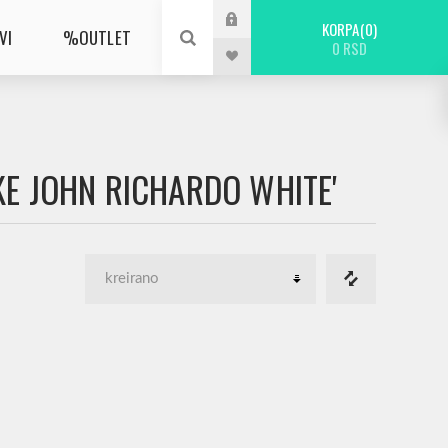
KORPA
0
VI
%OUTLET
0 RSD
KE JOHN RICHARDO WHITE'