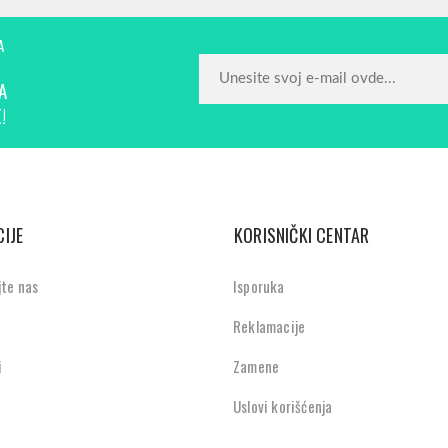
A
A
!
IJE
KORISNIČKI CENTAR
jte nas
Isporuka
Reklamacije
i
Zamene
Uslovi korišćenja