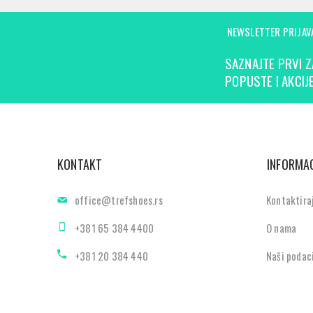
NEWSLETTER PRIJAV
SAZNAJTE PRVI Z
POPUSTE I AKCIJE
KONTAKT
INFORMAC
office@trefshoes.rs
Kontaktira
+381 65 384 4400
O nama
+381 20 384 440
Naši podac