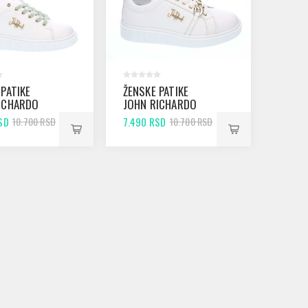
 PATIKE
ŽENSKE PATIKE
ICHARDO
JOHN RICHARDO
ITE
674 WHITE
SD
7.490 RSD
10.700 RSD
10.700 RSD