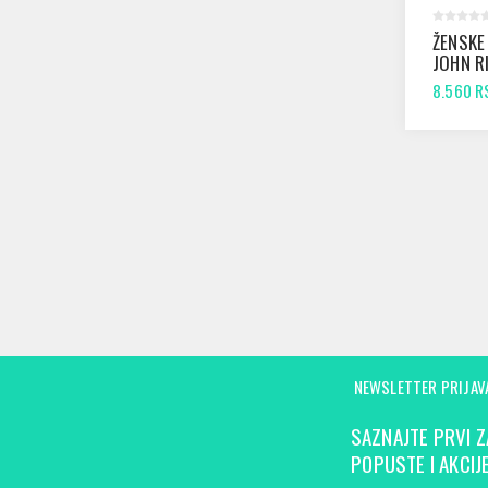
ŽENSKE
JOHN R
674 BL
8.560 R
NEWSLETTER PRIJAV
SAZNAJTE PRVI Z
POPUSTE I AKCIJE