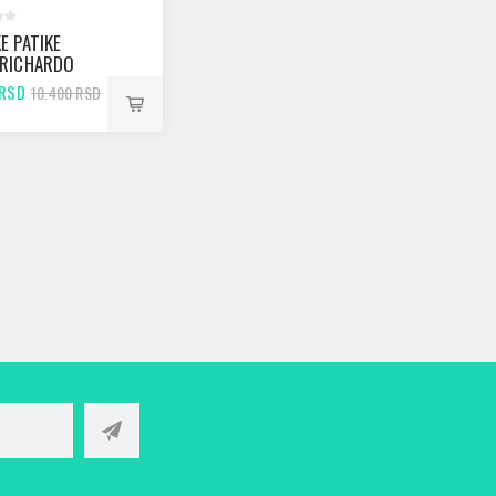
E PATIKE
 RICHARDO
BLACK
 RSD
10.400 RSD