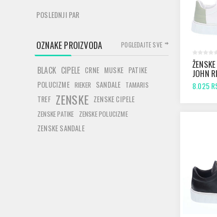
POSLEDNJI PAR
OZNAKE PROIZVODA
POGLEDAJTE SVE
ŽENSKE
BLACK
CIPELE
CRNE
MUSKE
PATIKE
JOHN R
656 WH
POLUCIZME
SANDALE
RIEKER
TAMARIS
8.025 R
ZENSKE
TREF
ZENSKE CIPELE
ZENSKE PATIKE
ZENSKE POLUCIZME
ZENSKE SANDALE