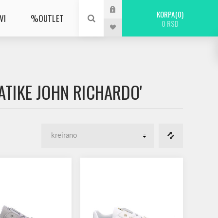
KORPA
0
VI
%OUTLET
0 RSD
ATIKE JOHN RICHARDO'