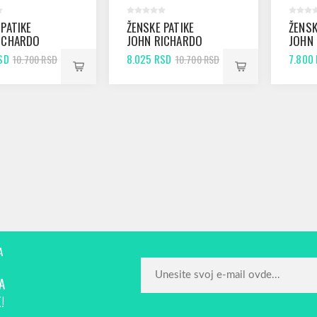
 PATIKE
ŽENSKE PATIKE
ŽENSK
ICHARDO
JOHN RICHARDO
JOHN
ACK
656 PURPLE
656 
SD
8.025 RSD
7.800
10.700 RSD
10.700 RSD
A
A
!