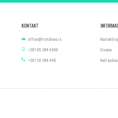
KONTAKT
INFORMAC
office@trefshoes.rs
Kontaktira
+381 65 384 4400
O nama
+381 20 384 440
Naši podac