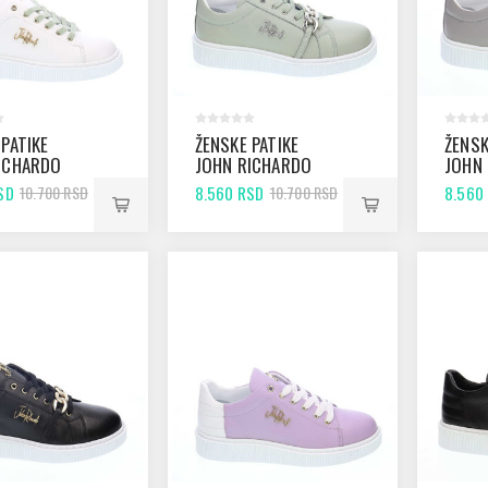
 PATIKE
ŽENSKE PATIKE
ŽENSK
ICHARDO
JOHN RICHARDO
JOHN
ITE
674 GREEN
674 G
SD
8.560 RSD
8.560
10.700 RSD
10.700 RSD