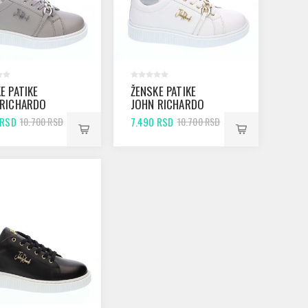
E PATIKE
ŽENSKE PATIKE
 RICHARDO
JOHN RICHARDO
REY
674 WHITE
 RSD
7.490 RSD
10.700 RSD
10.700 RSD