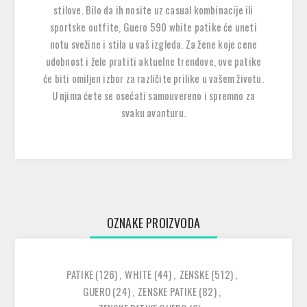
stilove. Bilo da ih nosite uz casual kombinacije ili
sportske outfite, Guero 590 white patike će uneti
notu svežine i stila u vaš izgleda. Za žene koje cene
udobnost i žele pratiti aktuelne trendove, ove patike
će biti omiljen izbor za različite prilike u vašem životu.
U njima ćete se osećati samouvereno i spremno za
svaku avanturu.
OZNAKE PROIZVODA
PATIKE
(126)
,
WHITE
(44)
,
ZENSKE
(512)
,
GUERO
(24)
,
ZENSKE PATIKE
(82)
,