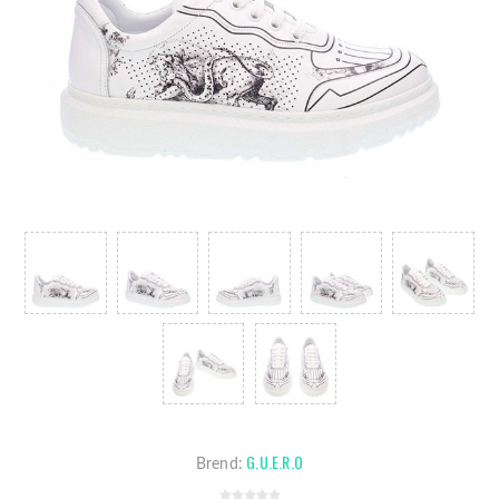
G.U.E.R.O
Brend: