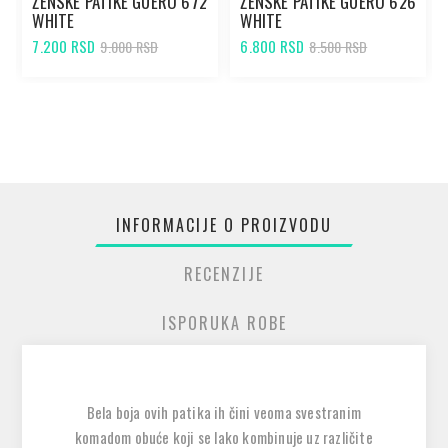
ŽENSKE PATIKE GUERO 672
ŽENSKE PATIKE GUERO 626
WHITE
WHITE
7.200 RSD
6.800 RSD
9.000 RSD
8.500 RSD
INFORMACIJE O PROIZVODU
RECENZIJE
ISPORUKA ROBE
Bela boja ovih patika ih čini veoma svestranim
komadom obuće koji se lako kombinuje uz različite