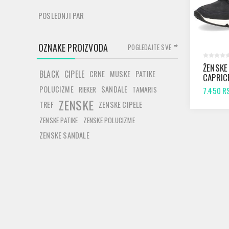
POSLEDNJI PAR
OZNAKE PROIZVODA
POGLEDAJTE SVE
ŽENSKE
BLACK
CIPELE
CRNE
MUSKE
PATIKE
CAPRIC
OCEAN/
POLUCIZME
SANDALE
RIEKER
TAMARIS
7.450 R
ZENSKE
TREF
ZENSKE CIPELE
ZENSKE PATIKE
ZENSKE POLUCIZME
ZENSKE SANDALE