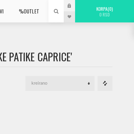
KORPA
0
VI
%OUTLET
0 RSD
E PATIKE CAPRICE'