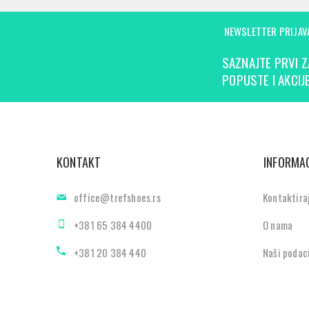
NEWSLETTER PRIJAV
SAZNAJTE PRVI Z
POPUSTE I AKCIJE
KONTAKT
INFORMAC
office@trefshoes.rs
Kontaktira
+381 65 384 4400
O nama
+381 20 384 440
Naši podac