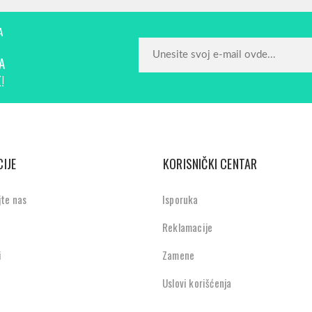
A
A
!
IJE
KORISNIČKI CENTAR
jte nas
Isporuka
Reklamacije
i
Zamene
Uslovi korišćenja