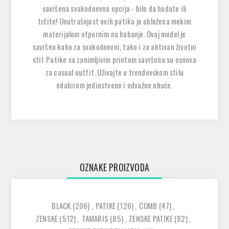
savršena svakodnevna opcija - bilo da hodate ili
trčite! Unutrašnjost ovih patika je obložena mekim
materijalom otpornim na habanje. Ovaj model je
savršen kako za svakodnevni, tako i za aktivan životni
stil. Patike sa zanimljivim printom savršena su osnova
za casual outfit. Uživajte u trendovskom stilu
odabirom jedinstvene i odvažne obuće.
OZNAKE PROIZVODA
BLACK
(206)
,
PATIKE
(126)
,
COMB
(47)
,
ZENSKE
(512)
,
TAMARIS
(85)
,
ZENSKE PATIKE
(82)
,