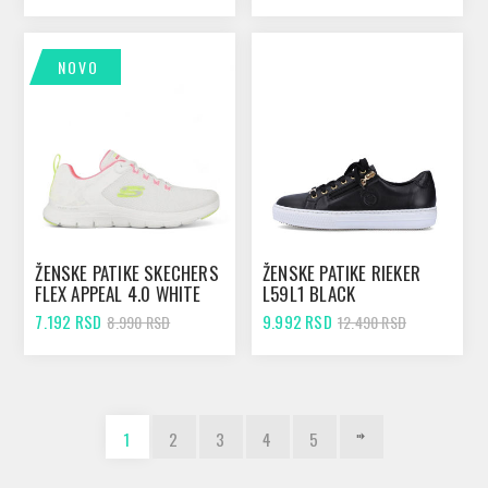
NOVO
ŽENSKE PATIKE SKECHERS
ŽENSKE PATIKE RIEKER
FLEX APPEAL 4.0 WHITE
L59L1 BLACK
7.192 RSD
9.992 RSD
8.990 RSD
12.490 RSD
1
2
3
4
5