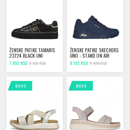
ŽENSKE PATIKE TAMARIS
ŽENSKE PATIKE SKECHERS
23724 BLACK UNI
UNO - STAND ON AIR
DARK NAVY
7.992 RSD
9.192 RSD
9.990 RSD
11.490 RSD
NOVO
NOVO