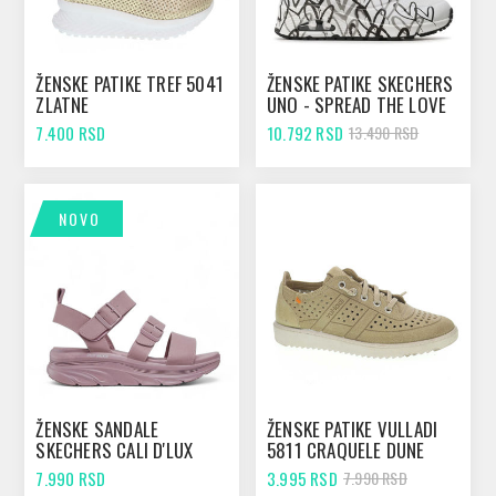
ŽENSKE PATIKE TREF 5041
ŽENSKE PATIKE SKECHERS
ZLATNE
UNO - SPREAD THE LOVE
WHITE/BLACK
7.400 RSD
10.792 RSD
13.490 RSD
NOVO
ŽENSKE SANDALE
ŽENSKE PATIKE VULLADI
SKECHERS CALI D'LUX
5811 CRAQUELE DUNE
WALKER - RETRO
7.990 RSD
3.995 RSD
7.990 RSD
COSMOS MAUVE