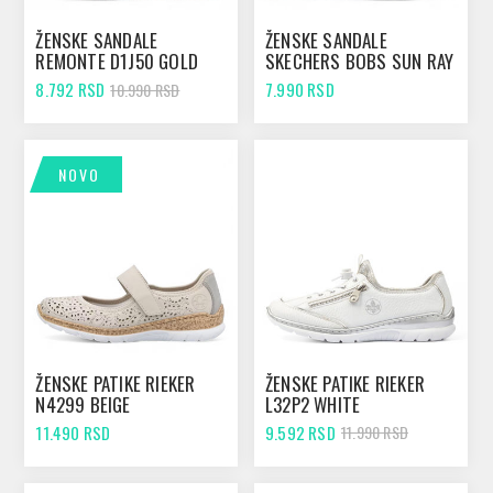
ŽENSKE SANDALE
ŽENSKE SANDALE
REMONTE D1J50 GOLD
SKECHERS BOBS SUN RAY
TAUPE
8.792 RSD
7.990 RSD
10.990 RSD
NOVO
ŽENSKE PATIKE RIEKER
ŽENSKE PATIKE RIEKER
N4299 BEIGE
L32P2 WHITE
11.490 RSD
9.592 RSD
11.990 RSD