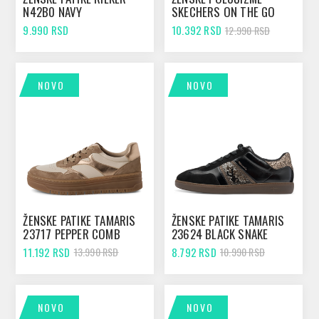
N42B0 NAVY
SKECHERS ON THE GO
STELLAR BLACK
9.990 RSD
10.392 RSD
12.990 RSD
NOVO
NOVO
ŽENSKE PATIKE TAMARIS
ŽENSKE PATIKE TAMARIS
23717 PEPPER COMB
23624 BLACK SNAKE
11.192 RSD
8.792 RSD
13.990 RSD
10.990 RSD
NOVO
NOVO