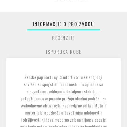
INFORMACIJE O PROIZVODU
RECENZIJE
ISPORUKA ROBE
Ženske papuče Lucy Comfort Z51 u zelenoj boji
savršen su spoj stila i udobnosti. Dizajnirane sa
elegantnim preklopnim detaljem i stabilnom
potpeticom, ove papuče pružaju idealnu podršku za
svakodnevne aktivnosti. Napravljene od kvalitetnih
materijala, obezbeđuju dugotrajnu udobnost i
izdržljivost. Njihova moderna zelena nijansa dodaje
osveženje vašem garderoberu i lako se kombinuje sa