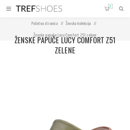
0
Početna stranica
/
Ženska kolekcija
/
Ženske papuče Lucy Comfort Z51 zelene
ŽENSKE PAPUČE LUCY COMFORT Z51
ZELENE