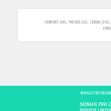
COMFORT
(40)
,
PAPUCE
(32)
,
ZENSKE
(512)
,
ZENS
NEWSLETTER PRIJAV
SAZNAJTE PRVI Z
POPUSTE I AKCIJE