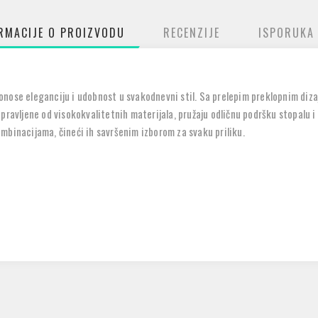
RMACIJE O PROIZVODU
RECENZIJE
ISPORUKA
onose eleganciju i udobnost u svakodnevni stil. Sa prelepim preklopnim diz
apravljene od visokokvalitetnih materijala, pružaju odličnu podršku stopalu
mbinacijama, čineći ih savršenim izborom za svaku priliku.