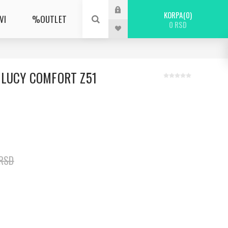
KORPA
0
VI
%OUTLET
0 RSD
 LUCY COMFORT Z51
 RSD