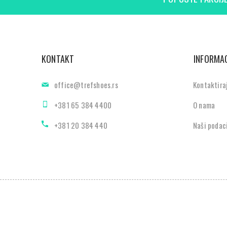
KONTAKT
INFORMAC
office@trefshoes.rs
Kontaktira
+381 65 384 4400
O nama
+381 20 384 440
Naši podac