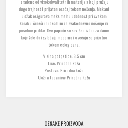
izrađene od visokokvalitetnih materijala koji pružaju
dugotrajnost i prijatan osećaj tokom nošenja. Mekani
uložak osigurava maksimalnu udobnost pri svakom
koraku, čineći ih idealnim za svakodnevno nošenje ili
posebne prilike. Ove papuče su savršen izbor za dame
koje žele da izgledaju moderno i osećaju se prijatno
tokom celog dana.
Visina potpetice: 8.5 cm
Lice: Prirodna koža
Postava: Prirodna koža
Uložna tabanica: Prirodna koža
OZNAKE PROIZVODA