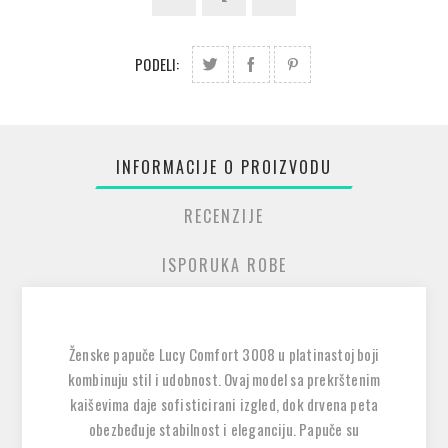
PODELI:
INFORMACIJE O PROIZVODU
RECENZIJE
ISPORUKA ROBE
Ženske papuče Lucy Comfort 3008 u platinastoj boji
kombinuju stil i udobnost. Ovaj model sa prekrštenim
kaiševima daje sofisticirani izgled, dok drvena peta
obezbeđuje stabilnost i eleganciju. Papuče su