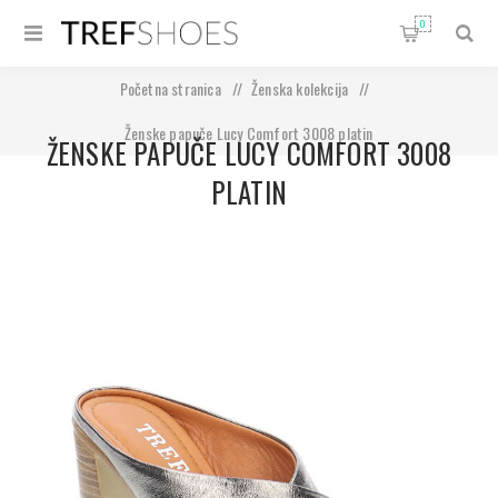
0
Početna stranica
/
Ženska kolekcija
/
Ženske papuče Lucy Comfort 3008 platin
ŽENSKE PAPUČE LUCY COMFORT 3008
PLATIN