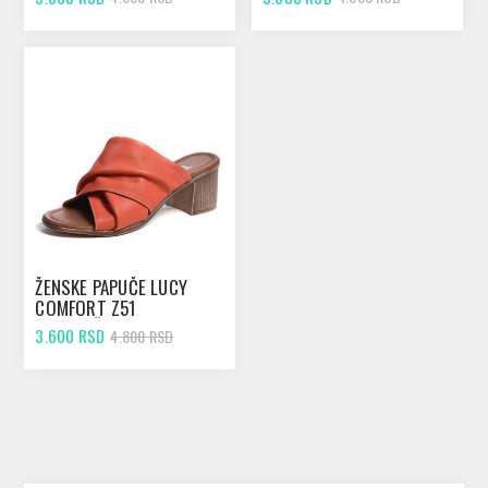
ŽENSKE PAPUČE LUCY
COMFORT Z51
NARANDŽASTE
3.600 RSD
4.800 RSD