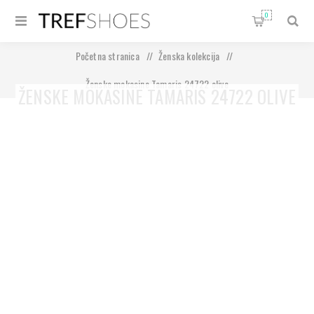
0
Početna stranica
/
Ženska kolekcija
/
Ženske mokasine Tamaris 24722 olive
ŽENSKE MOKASINE TAMARIS 24722 OLIVE