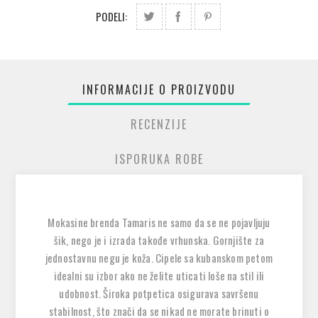
PODELI:
INFORMACIJE O PROIZVODU
RECENZIJE
ISPORUKA ROBE
Mokasine brenda Tamaris ne samo da se ne pojavljuju
šik, nego je i izrada takođe vrhunska. Gornjište za
jednostavnu negu je koža. Cipele sa kubanskom petom
idealni su izbor ako ne želite uticati loše na stil ili
udobnost. Široka potpetica osigurava savršenu
stabilnost, što znači da se nikad ne morate brinuti o