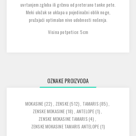
uvrtanjem zgloba ili grčeva od preterano tanke pete.
Meki uložak se uklapa u pojedinačni oblik noge,
pružajući optimalan nivo udobnosti nošenja.
Visina potpetice: 5cm
OZNAKE PROIZVODA
MOKASINE
(22)
,
ZENSKE
(512)
,
TAMARIS
(85)
,
ZENSKE MOKASINE
(18)
,
ANTELOPE
(1)
,
ZENSKE MOKASINE TAMARIS
(4)
,
ZENSKE MOKASINE TAMARIS ANTELOPE
(1)