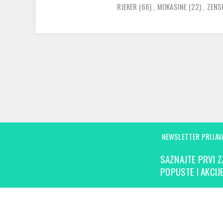
RIEKER
(66)
,
MOKASINE
(22)
,
ZENS
NEWSLETTER PRIJAV
SAZNAJTE PRVI Z
POPUSTE I AKCIJE