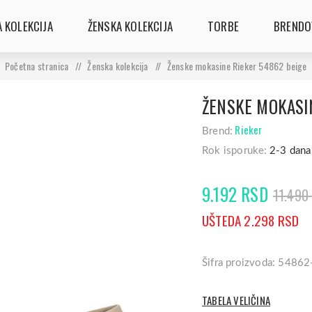
 KOLEKCIJA
ŽENSKA KOLEKCIJA
TORBE
BRENDO
Početna stranica
/
Ženska kolekcija
/
Ženske mokasine Rieker 54862 beige
ŽENSKE MOKASIN
Rieker
Brend:
Rok isporuke:
2-3 dana
9.192 RSD
11.490
UŠTEDA 2.298 RSD
Šifra proizvoda: 5486
TABELA VELIČINA