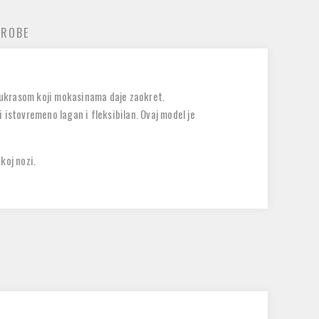
 ROBE
 ukrasom koji mokasinama daje zaokret.
 istovremeno lagan i fleksibilan. Ovaj model je
koj nozi.