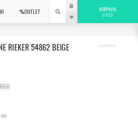
KORPA
0
VI
%OUTLET
0 RSD
E RIEKER 54862 BEIGE
 RSD
2-80