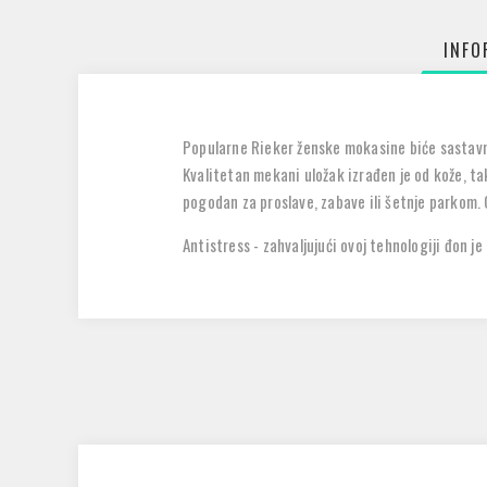
INFO
Popularne Rieker ženske mokasine biće sastavn
Kvalitetan mekani uložak izrađen je od kože, ta
pogodan za proslave, zabave ili šetnje parkom. 
Antistress - zahvaljujući ovoj tehnologiji đon j