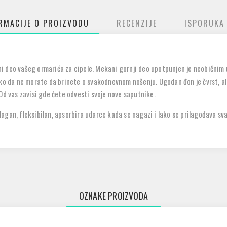
RMACIJE O PROIZVODU
RECENZIJE
ISPORUKA
i deo vašeg ormarića za cipele. Mekani gornji deo upotpunjen je neobičnim
ko da ne morate da brinete o svakodnevnom nošenju. Ugodan đon je čvrst, ali
Od vas zavisi gde ćete odvesti svoje nove saputnike.
e lagan, fleksibilan, apsorbira udarce kada se nagazi i lako se prilagođava sva
OZNAKE PROIZVODA