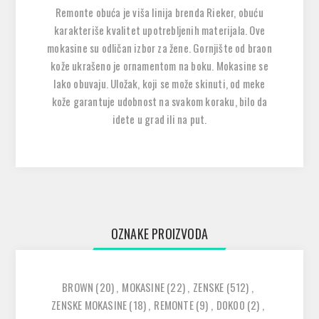
Remonte obuća je viša linija brenda Rieker, obuću
karakteriše kvalitet upotrebljenih materijala. Ove
mokasine su odličan izbor za žene. Gornjište od braon
kože ukrašeno je ornamentom na boku. Mokasine se
lako obuvaju. Uložak, koji se može skinuti, od meke
kože garantuje udobnost na svakom koraku, bilo da
idete u grad ili na put.
OZNAKE PROIZVODA
BROWN
(20)
,
MOKASINE
(22)
,
ZENSKE
(512)
,
ZENSKE MOKASINE
(18)
,
REMONTE
(9)
,
D0K00
(2)
,