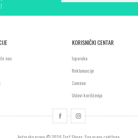
!
IJE
KORISNIČKI CENTAR
jte nas
Isporuka
Reklamacije
i
Zamene
Uslovi korišćenja
Autorska prava © 2026 Tref Shoes. Sva prava zadržana.