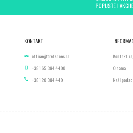
POPUSTE I AKCIJE
KONTAKT
INFORMAC
office@trefshoes.rs
Kontaktira
+381 65 384 4400
O nama
+381 20 384 440
Naši podac