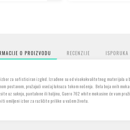
RMACIJE O PROIZVODU
RECENZIJE
ISPORUKA
bor za sofisticiran izgled. Izrađene su od visokokvalitetnog materijala u bel
nom postavom, pružajući osećaj luksuza tokom nošenja. Bela boja ovih moka
nosite uz suknju, pantalone ili haljinu, Guero 762 white mokasine će vam pruži
ti omiljeni izbor za različite prilike u vašem životu.