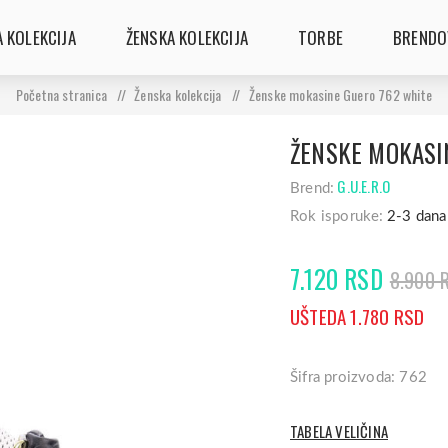
 KOLEKCIJA
ŽENSKA KOLEKCIJA
TORBE
BRENDO
Početna stranica
/
Ženska kolekcija
/
Ženske mokasine Guero 762 white
ŽENSKE MOKASI
G.U.E.R.O
Brend:
Rok isporuke:
2-3 dana
7.120 RSD
8.900 
UŠTEDA 1.780 RSD
Šifra proizvoda: 762
TABELA VELIČINA