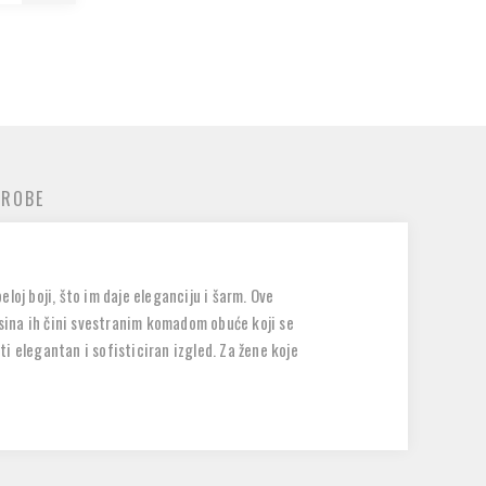
 ROBE
oj boji, što im daje eleganciju i šarm. Ove
sina ih čini svestranim komadom obuće koji se
ti elegantan i sofisticiran izgled. Za žene koje