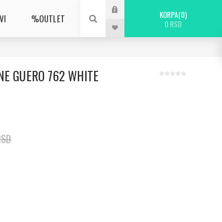
KORPA
0
VI
%OUTLET
0 RSD
NE GUERO 762 WHITE
RSD