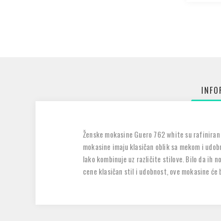
INFO
Ženske mokasine Guero 762 white su rafiniran iz
mokasine imaju klasičan oblik sa mekom i udob
lako kombinuje uz različite stilove. Bilo da ih 
cene klasičan stil i udobnost, ove mokasine će bi