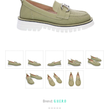
G.U.E.R.O
Brend: