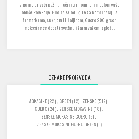
sigurno privući pažnju i učiniti ih omiljenim delom vaše
obuće kolekcije. Bilo da se odlučite za kombinaciju s
farmerkama, suknjom ili haljinom, Guero 200 green
mokasine će dodati svežinu i šarm vašem izgledu.
OZNAKE PROIZVODA
MOKASINE
(22)
,
GREEN
(12)
,
ZENSKE
(512)
,
GUERO
(24)
,
ZENSKE MOKASINE
(18)
,
ZENSKE MOKASINE GUERO
(3)
,
ZENSKE MOKASINE GUERO GREEN
(1)