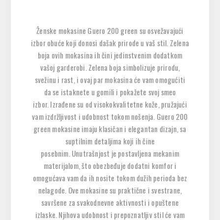
Ženske mokasine Guero 200 green su osvežavajući
izbor obuće koji donosi dašak prirode u vaš stil. Zelena
boja ovih mokasina ih čini jedinstvenim dodatkom
vašoj garderobi. Zelena boja simbolizuje prirodu,
svežinu i rast, i ovaj par mokasina će vam omogućiti
da se istaknete u gomili i pokažete svoj smeo
izbor. Izrađene su od visokokvalitetne kože, pružajući
vam izdržljivost i udobnost tokom nošenja. Guero 200
green mokasine imaju klasičan i elegantan dizajn, sa
suptilnim detaljima koji ih čine
posebnim. Unutrašnjost je postavljena mekanim
materijalom, što obezbeđuje dodatni komfor i
omogućava vam da ih nosite tokom dužih perioda bez
nelagode. Ove mokasine su praktične i svestrane,
savršene za svakodnevne aktivnosti i opuštene
izlaske. Njihova udobnost i prepoznatljiv stil će vam