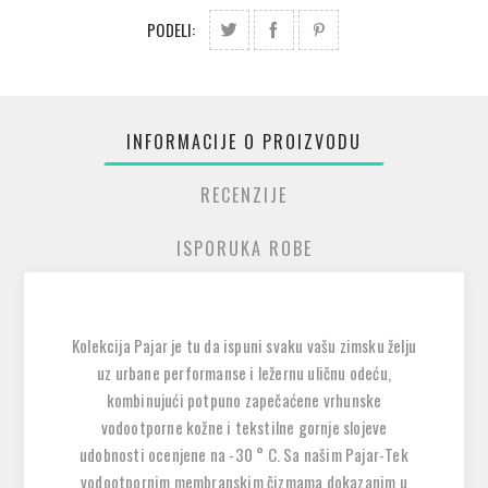
PODELI:
INFORMACIJE O PROIZVODU
RECENZIJE
ISPORUKA ROBE
Kolekcija Pajar je tu da ispuni svaku vašu zimsku želju
uz urbane performanse i ležernu uličnu odeću,
kombinujući potpuno zapečaćene vrhunske
vodootporne kožne i tekstilne gornje slojeve
udobnosti ocenjene na -30 ° C. Sa našim Pajar-Tek
vodootpornim membranskim čizmama dokazanim u