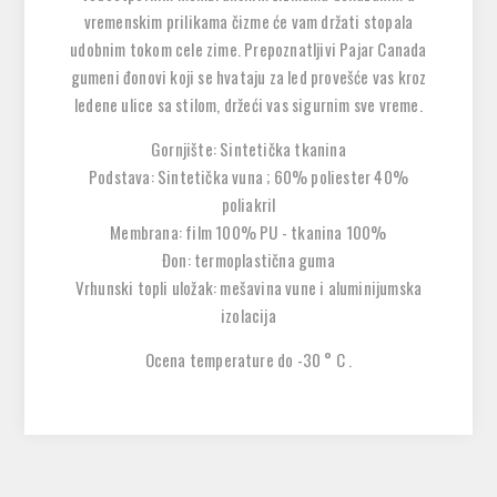
vremenskim prilikama čizme će vam držati stopala
udobnim tokom cele zime. Prepoznatljivi Pajar Canada
gumeni đonovi koji se hvataju za led provešće vas kroz
ledene ulice sa stilom, držeći vas sigurnim sve vreme.
Gornjište: Sintetička tkanina
Podstava: Sintetička vuna ; 60% poliester 40%
poliakril
Membrana: film 100% PU - tkanina 100%
Đon: termoplastična guma
Vrhunski topli uložak: mešavina vune i aluminijumska
izolacija
Ocena temperature do -30 ° C .