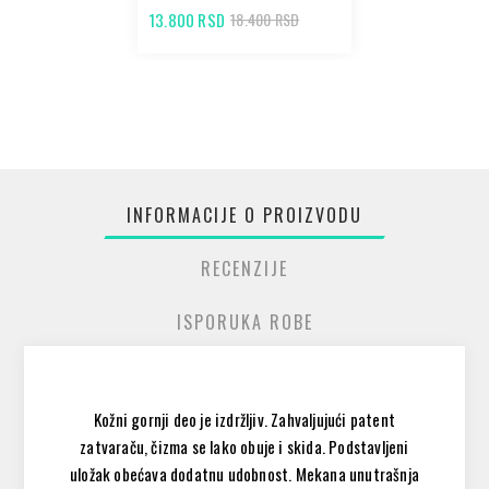
13.800 RSD
18.400 RSD
INFORMACIJE O PROIZVODU
RECENZIJE
ISPORUKA ROBE
Kožni gornji deo je izdržljiv. Zahvaljujući patent
zatvaraču, čizma se lako obuje i skida. Podstavljeni
uložak obećava dodatnu udobnost. Mekana unutrašnja