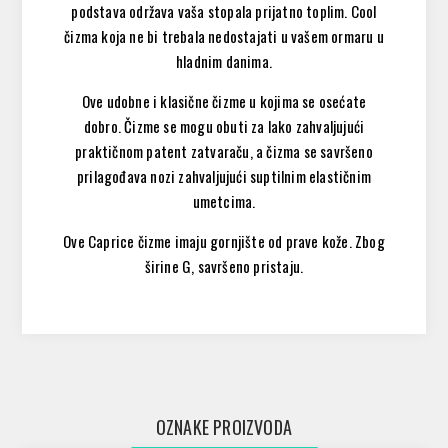
podstava održava vaša stopala prijatno toplim. Cool
čizma koja ne bi trebala nedostajati u vašem ormaru u
hladnim danima.
Ove udobne i klasične čizme u kojima se osećate
dobro. Čizme se mogu obuti za lako zahvaljujući
praktičnom patent zatvaraču, a čizma se savršeno
prilagođava nozi zahvaljujući suptilnim elastičnim
umetcima.
Ove Caprice čizme imaju gornjište od prave kože. Zbog
širine G, savršeno pristaju.
OZNAKE PROIZVODA