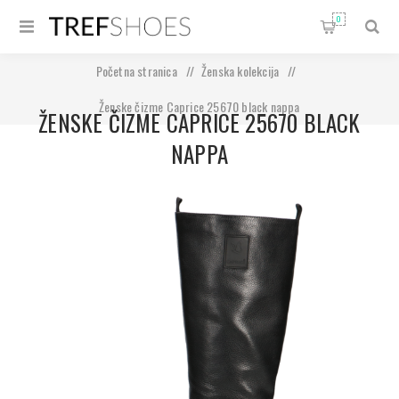
0
Početna stranica
/
Ženska kolekcija
/
Ženske čizme Caprice 25670 black nappa
ŽENSKE ČIZME CAPRICE 25670 BLACK
NAPPA