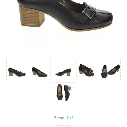
Tref
Brend: