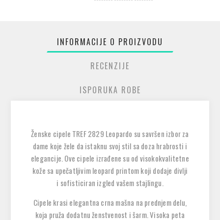
INFORMACIJE O PROIZVODU
RECENZIJE
ISPORUKA ROBE
Ženske cipele TREF 2829 Leopardo su savršen izbor za
dame koje žele da istaknu svoj stil sa doza hrabrosti i
elegancije. Ove cipele izrađene su od visokokvalitetne
kože sa upečatljivim leopard printom koji dodaje divlji
i sofisticiran izgled vašem stajlingu.
Cipele krasi elegantna crna mašna na prednjem delu,
koja pruža dodatnu ženstvenost i šarm. Visoka peta