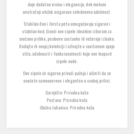
daje dodatnu visinu i eleganciju, dok mekani
unutrašnji uložak osigurava celodnevnu udobnost.
Stabilan đon i čvrsta peta omogućavaju siguran i
stabilan hod, čineći ove cipele idealnim izborom za
svečane prilike, poslovne sastanke ili večernje izlaske.
Dodajte ih svojoj kolekciji i uživajte u savršenom spoju
stila, udobnosti i funkcionalnosti koje ove leopard
cipele nude.
Ove cipele će sigurno privući pažnju i učiniti da se
osećate samouvereno i elegantno u svakoj prilici.
Gornjište: Prirodna koža
Postava: Prirodna koža
Uložna tabanica: Prirodna koža