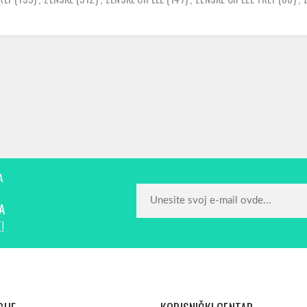
A
A
!