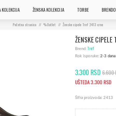
 KOLEKCIJA
ŽENSKA KOLEKCIJA
TORBE
BRENDO
Početna stranica
/
%Outlet
/
Ženske cipele Tref 2413 crne
ŽENSKE CIPELE 
Tref
Brend:
Rok isporuke:
2-3 dana
3.300 RSD
6.600
UŠTEDA 3.300 RSD
Šifra proizvoda: 2413