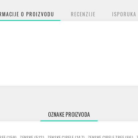
RMACIJE O PROIZVODU
RECENZIJE
ISPORUKA
OZNAKE PROIZVODA
REF
(159)
,
ZENSKE
(512)
,
ZENSKE CIPELE
(147)
,
ZENSKE CIPELE TREF
(66)
,