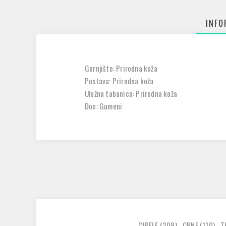
INFO
Gornjište: Prirodna koža
Postava: Prirodna koža
Uložna tabanica: Prirodna koža
Đon: Gumeni
CIPELE
(209)
,
CRNE
(110)
,
T