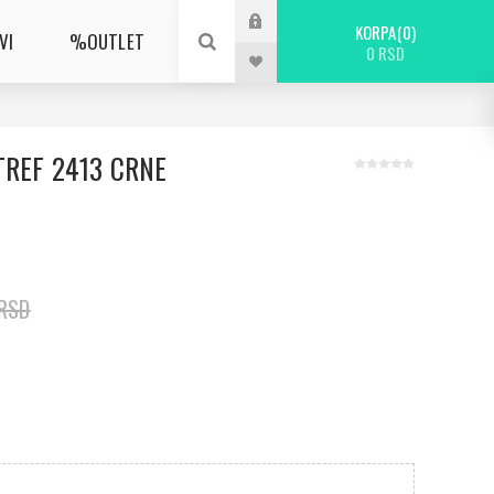
KORPA
0
VI
%OUTLET
0 RSD
TREF 2413 CRNE
 RSD